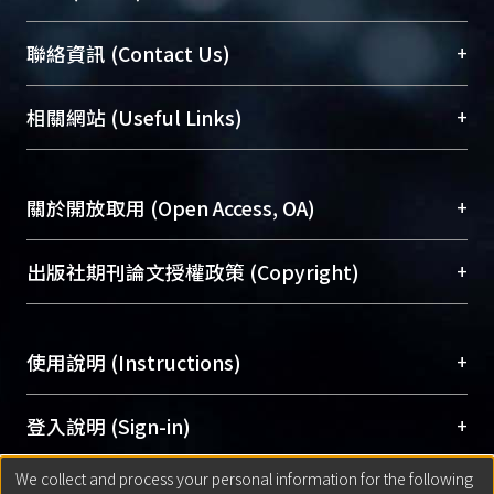
臺大位居世界頂尖大學之列，為永久珍藏及向國際
+
聯絡資訊 (Contact Us)
展現本校豐碩的研究成果及學術能量，圖書館整合
機構典藏（NTUR）與學術庫（AH）不同功能平
總館學科館員
(Main Library)
+
相關網站 (Useful Links)
台，成為臺大學術典藏NTU scholars。期能整合研
醫學圖書館學科館員
(Medical Library)
究能量、促進交流合作、保存學術產出、推廣研究
社會科學院辜振甫紀念圖書館學科館員
(Social
成果。
Sciences Library)
+
關於開放取用 (Open Access, OA)
To permanently archive and promote researcher
profiles and scholarly works, Library integrates the
開放取用是從使用者角度提升資訊取用性的社會運
+
出版社期刊論文授權政策 (Copyright)
services of “NTU Repository” with “Academic
動，應用在學術研究上是透過將研究著作公開供使
Hub” to form NTU Scholars.
用者自由取閱，以促進學術傳播及因應期刊訂購費
請確認所上傳的全文是原創的內容，若該文件包
用逐年攀升。同時可加速研究發展、提升研究影響
+
使用說明 (Instructions)
含部分內容的版權非匯入者所有，或由第三方贊
力，NTU Scholars即為本校的開放取用典藏（OA
助與合作完成，請確認該版權所有者及第三方同
Archive）平台。
（點選深入了解OA）
意提供此授權。
網站簡介
(Quickstart Guide)
+
登入說明 (Sign-in)
Please represent that the submission is your
使用手冊
(Instruction Manual)
original work, and that you have the right to
We collect and process your personal information for the following
線上預約服務
(Booking Service)
方案一：
臺灣大學計算機中心帳號登入
+
匯入著作 (Submission)