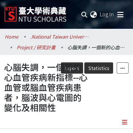
(current
Log In
Communities & Collections
Home
.National Taiwan University / 國立臺灣大學
Project / 研究計畫
心腦失調，一個新的心血管疾病新指標--心血管或腦血管疾病患者，腦波與心電圖的變化及相關性
Research Outputs
心腦失調，一個新的
Fundings & Projects
Export
Statistics
心血管疾病新指標--心
Researchers
血管或腦血管疾病患
者，腦波與心電圖的
Organizations
變化及相關性
Statistics