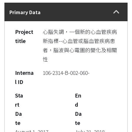
Details
Primary Data
Project
心腦失調，一個新的心血管疾病
title
新指標--心血管或腦血管疾病患
者，腦波與心電圖的變化及相關
性
Interna
106-2314-B-002-060-
l ID
Sta
En
rt
d
Da
Da
te
te
August 1, 2017
July 31, 2018