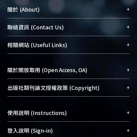
+
關於 (About)
臺大位居世界頂尖大學之列，為永久珍藏及向國際
+
聯絡資訊 (Contact Us)
展現本校豐碩的研究成果及學術能量，圖書館整合
機構典藏（NTUR）與學術庫（AH）不同功能平
總館學科館員
(Main Library)
+
相關網站 (Useful Links)
台，成為臺大學術典藏NTU scholars。期能整合研
醫學圖書館學科館員
(Medical Library)
究能量、促進交流合作、保存學術產出、推廣研究
社會科學院辜振甫紀念圖書館學科館員
(Social
成果。
Sciences Library)
+
關於開放取用 (Open Access, OA)
To permanently archive and promote researcher
profiles and scholarly works, Library integrates the
開放取用是從使用者角度提升資訊取用性的社會運
+
出版社期刊論文授權政策 (Copyright)
services of “NTU Repository” with “Academic
動，應用在學術研究上是透過將研究著作公開供使
Hub” to form NTU Scholars.
用者自由取閱，以促進學術傳播及因應期刊訂購費
請確認所上傳的全文是原創的內容，若該文件包
用逐年攀升。同時可加速研究發展、提升研究影響
+
使用說明 (Instructions)
含部分內容的版權非匯入者所有，或由第三方贊
力，NTU Scholars即為本校的開放取用典藏（OA
助與合作完成，請確認該版權所有者及第三方同
Archive）平台。
（點選深入了解OA）
意提供此授權。
網站簡介
(Quickstart Guide)
+
登入說明 (Sign-in)
Please represent that the submission is your