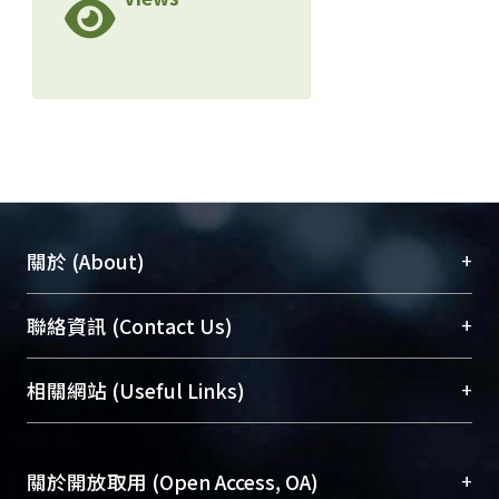
+
關於 (About)
臺大位居世界頂尖大學之列，為永久珍藏及向國際
+
聯絡資訊 (Contact Us)
展現本校豐碩的研究成果及學術能量，圖書館整合
機構典藏（NTUR）與學術庫（AH）不同功能平
總館學科館員
(Main Library)
+
相關網站 (Useful Links)
台，成為臺大學術典藏NTU scholars。期能整合研
醫學圖書館學科館員
(Medical Library)
究能量、促進交流合作、保存學術產出、推廣研究
社會科學院辜振甫紀念圖書館學科館員
(Social
成果。
Sciences Library)
+
關於開放取用 (Open Access, OA)