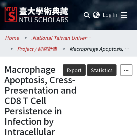
(current
Log In
Communities & Collections
Home
.National Taiwan University / 國立臺灣大學
Project / 研究計畫
Macrophage Apoptosis, Cress-Presentation and CD8 T Cell Persistence in Infection by Intracellular Pathogen of the Macrophage (I)
Research Outputs
Macrophage
Fundings & Projects
Export
Statistics
Apoptosis, Cress-
Researchers
Presentation and
CD8 T Cell
Organizations
Persistence in
Statistics
Infection by
Intracellular