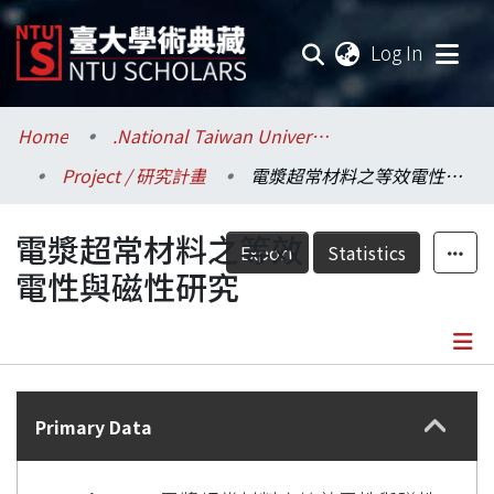
(current
Log In
Communities & Collections
Home
.National Taiwan University / 國立臺灣大學
Project / 研究計畫
電漿超常材料之等效電性與磁性研究
Research Outputs
電漿超常材料之等效
Fundings & Projects
Export
Statistics
電性與磁性研究
Researchers
Organizations
Details
Statistics
Primary Data