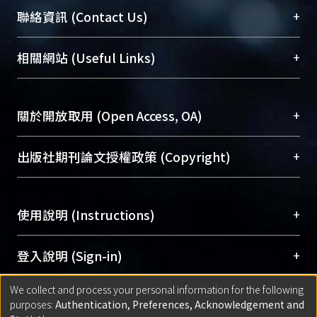
臺大位居世界頂尖大學之列，為永久珍藏及向國際
+
聯絡資訊 (Contact Us)
展現本校豐碩的研究成果及學術能量，圖書館整合
機構典藏（NTUR）與學術庫（AH）不同功能平
總館學科館員
(Main Library)
+
相關網站 (Useful Links)
台，成為臺大學術典藏NTU scholars。期能整合研
醫學圖書館學科館員
(Medical Library)
究能量、促進交流合作、保存學術產出、推廣研究
社會科學院辜振甫紀念圖書館學科館員
(Social
成果。
Sciences Library)
+
關於開放取用 (Open Access, OA)
To permanently archive and promote researcher
profiles and scholarly works, Library integrates the
開放取用是從使用者角度提升資訊取用性的社會運
+
出版社期刊論文授權政策 (Copyright)
services of “NTU Repository” with “Academic
動，應用在學術研究上是透過將研究著作公開供使
Hub” to form NTU Scholars.
用者自由取閱，以促進學術傳播及因應期刊訂購費
請確認所上傳的全文是原創的內容，若該文件包
用逐年攀升。同時可加速研究發展、提升研究影響
+
使用說明 (Instructions)
含部分內容的版權非匯入者所有，或由第三方贊
力，NTU Scholars即為本校的開放取用典藏（OA
助與合作完成，請確認該版權所有者及第三方同
Archive）平台。
（點選深入了解OA）
意提供此授權。
網站簡介
(Quickstart Guide)
+
登入說明 (Sign-in)
Please represent that the submission is your
使用手冊
(Instruction Manual)
original work, and that you have the right to
We collect and process your personal information for the following
線上預約服務
(Booking Service)
方案一：
臺灣大學計算機中心帳號登入
+
匯入著作 (Submission)
purposes:
Authentication, Preferences, Acknowledgement and
grant the rights to upload.
(With C&INC Email Account)