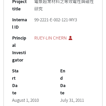
Project
電漿超常材料之等效電性與磁性
title
研究
Interna
99-2221-E-002-121-MY3
l ID
Princip
RUEY-LIN CHERN
al
Investi
gator
Sta
En
rt
d
Da
Da
te
te
August 1, 2010
July 31, 2011