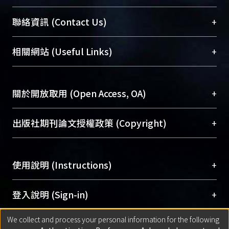
臺大位居世界頂尖大學之列，為永久珍藏及向國際
+
聯絡資訊 (Contact Us)
展現本校豐碩的研究成果及學術能量，圖書館整合
機構典藏（NTUR）與學術庫（AH）不同功能平
總館學科館員
(Main Library)
+
相關網站 (Useful Links)
台，成為臺大學術典藏NTU scholars。期能整合研
醫學圖書館學科館員
(Medical Library)
究能量、促進交流合作、保存學術產出、推廣研究
社會科學院辜振甫紀念圖書館學科館員
(Social
成果。
Sciences Library)
+
關於開放取用 (Open Access, OA)
To permanently archive and promote researcher
profiles and scholarly works, Library integrates the
開放取用是從使用者角度提升資訊取用性的社會運
+
出版社期刊論文授權政策 (Copyright)
services of “NTU Repository” with “Academic
動，應用在學術研究上是透過將研究著作公開供使
Hub” to form NTU Scholars.
用者自由取閱，以促進學術傳播及因應期刊訂購費
請確認所上傳的全文是原創的內容，若該文件包
用逐年攀升。同時可加速研究發展、提升研究影響
+
使用說明 (Instructions)
含部分內容的版權非匯入者所有，或由第三方贊
力，NTU Scholars即為本校的開放取用典藏（OA
助與合作完成，請確認該版權所有者及第三方同
Archive）平台。
（點選深入了解OA）
意提供此授權。
網站簡介
(Quickstart Guide)
+
登入說明 (Sign-in)
Please represent that the submission is your
使用手冊
(Instruction Manual)
original work, and that you have the right to
We collect and process your personal information for the following
線上預約服務
(Booking Service)
方案一：
臺灣大學計算機中心帳號登入
+
匯入著作 (Submission)