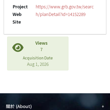
Project
https://www.grb.gov.tw/searc
Web
h/planDetail?id=14152289
Site
Views
7
Acquisition Date
Aug 1, 2026
+
關於 (About)