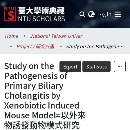
(current
Log In
Communities & Collections
Home
.National Taiwan University / 國立臺灣大學
Project / 研究計畫
Study on the Pathogenesis of Primary Biliary Cholangitis by Xenobiotic Induced Mouse Model=以外來物誘發動物模式研究原發性膽汁性膽管炎之致病機轉
Research Outputs
Study on the
Fundings & Projects
Export
Statistics
Pathogenesis of
Researchers
Primary Biliary
Cholangitis by
Organizations
Xenobiotic Induced
Statistics
Mouse Model=以外來
物誘發動物模式研究