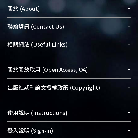
+
關於 (About)
臺大位居世界頂尖大學之列，為永久珍藏及向國際
+
聯絡資訊 (Contact Us)
展現本校豐碩的研究成果及學術能量，圖書館整合
機構典藏（NTUR）與學術庫（AH）不同功能平
總館學科館員
(Main Library)
+
相關網站 (Useful Links)
台，成為臺大學術典藏NTU scholars。期能整合研
醫學圖書館學科館員
(Medical Library)
究能量、促進交流合作、保存學術產出、推廣研究
社會科學院辜振甫紀念圖書館學科館員
(Social
成果。
Sciences Library)
+
關於開放取用 (Open Access, OA)
To permanently archive and promote researcher
profiles and scholarly works, Library integrates the
開放取用是從使用者角度提升資訊取用性的社會運
+
出版社期刊論文授權政策 (Copyright)
services of “NTU Repository” with “Academic
動，應用在學術研究上是透過將研究著作公開供使
Hub” to form NTU Scholars.
用者自由取閱，以促進學術傳播及因應期刊訂購費
請確認所上傳的全文是原創的內容，若該文件包
用逐年攀升。同時可加速研究發展、提升研究影響
+
使用說明 (Instructions)
含部分內容的版權非匯入者所有，或由第三方贊
力，NTU Scholars即為本校的開放取用典藏（OA
助與合作完成，請確認該版權所有者及第三方同
Archive）平台。
（點選深入了解OA）
意提供此授權。
網站簡介
(Quickstart Guide)
+
登入說明 (Sign-in)
Please represent that the submission is your