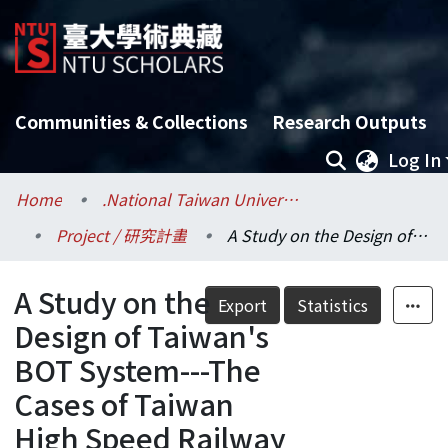
Communities & Collections
Research Outputs
Log In
Home
.National Taiwan University / 國立臺灣大學
Project / 研究計畫
A Study on the Design of Taiwan's BOT System---The Cases of Taiwan High Speed Railway and International Financial Building
A Study on the
Export
Statistics
Design of Taiwan's
BOT System---The
Cases of Taiwan
High Speed Railway