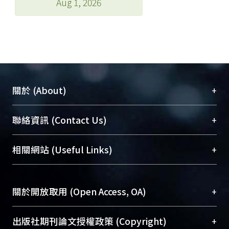
Aug 1, 2026
+
關於 (About)
臺大位居世界頂尖大學之列，為永久珍藏及向國際
+
聯絡資訊 (Contact Us)
展現本校豐碩的研究成果及學術能量，圖書館整合
機構典藏（NTUR）與學術庫（AH）不同功能平
總館學科館員
(Main Library)
+
相關網站 (Useful Links)
台，成為臺大學術典藏NTU scholars。期能整合研
醫學圖書館學科館員
(Medical Library)
究能量、促進交流合作、保存學術產出、推廣研究
社會科學院辜振甫紀念圖書館學科館員
(Social
成果。
Sciences Library)
+
關於開放取用 (Open Access, OA)
To permanently archive and promote researcher
profiles and scholarly works, Library integrates the
開放取用是從使用者角度提升資訊取用性的社會運
+
出版社期刊論文授權政策 (Copyright)