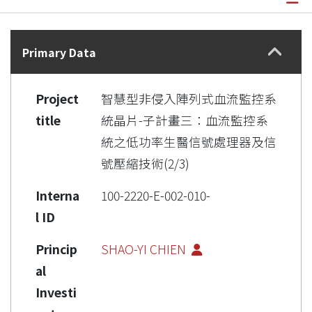
Details
Primary Data
Project
智慧型非侵入陣列式血流監控系
title
統晶片-子計畫三：血流監控系
統之低功率生醫信號處理器及信
號壓縮技術(2/3)
Interna
100-2220-E-002-010-
l ID
Princip
SHAO-YI CHIEN
al
Investi