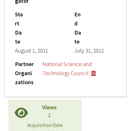
gator
Sta
En
rt
d
Da
Da
te
te
August 1, 2011
July 31, 2012
Partner
National Science and
Organi
Technology Council
zations
Views
2
Acquisition Date