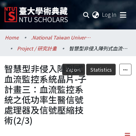
(current
Log In
Communities & Collections
Home
.National Taiwan University / 國立臺灣大學
Project / 研究計畫
智慧型非侵入陣列式血流監控系統晶片-子計畫三：血流監控系統之低功率生醫信號處理器及信號壓縮技術(2/3)
Research Outputs
智慧型非侵入陣列式
Fundings & Projects
Export
Statistics
血流監控系統晶片-子
Researchers
計畫三：血流監控系
統之低功率生醫信號
Organizations
處理器及信號壓縮技
Statistics
術(2/3)