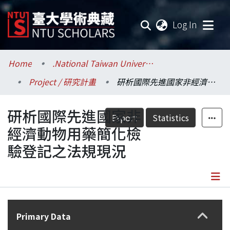
(current
Log In
Communities & Collections
Home
.National Taiwan University / 國立臺灣大學
Project / 研究計畫
研析國際先進國家非經濟動物用藥簡化檢驗登記之法規現況
Research Outputs
研析國際先進國家非
Fundings & Projects
Export
Statistics
經濟動物用藥簡化檢
Researchers
驗登記之法規現況
Organizations
Statistics
Details
Primary Data