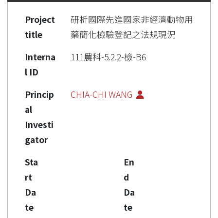
Project
研析國際先進國家非經濟動物用
title
藥簡化檢驗登記之法規現況
Interna
111農科-5.2.2-檢-B6
l ID
Princip
CHIA-CHI WANG
al
Investi
gator
Sta
En
rt
d
Da
Da
te
te