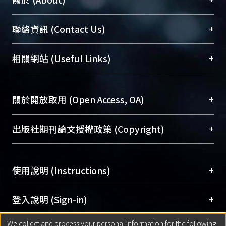
臺大位居世界頂尖大學之列，為永久珍藏及向國際
+
聯絡資訊 (Contact Us)
展現本校豐碩的研究成果及學術能量，圖書館整合
機構典藏（NTUR）與學術庫（AH）不同功能平
總館學科館員
(Main Library)
+
相關網站 (Useful Links)
台，成為臺大學術典藏NTU scholars。期能整合研
醫學圖書館學科館員
(Medical Library)
究能量、促進交流合作、保存學術產出、推廣研究
社會科學院辜振甫紀念圖書館學科館員
(Social
成果。
Sciences Library)
+
關於開放取用 (Open Access, OA)
To permanently archive and promote researcher
profiles and scholarly works, Library integrates the
開放取用是從使用者角度提升資訊取用性的社會運
+
出版社期刊論文授權政策 (Copyright)
services of “NTU Repository” with “Academic
動，應用在學術研究上是透過將研究著作公開供使
Hub” to form NTU Scholars.
用者自由取閱，以促進學術傳播及因應期刊訂購費
請確認所上傳的全文是原創的內容，若該文件包
用逐年攀升。同時可加速研究發展、提升研究影響
+
使用說明 (Instructions)
含部分內容的版權非匯入者所有，或由第三方贊
力，NTU Scholars即為本校的開放取用典藏（OA
助與合作完成，請確認該版權所有者及第三方同
Archive）平台。
（點選深入了解OA）
意提供此授權。
網站簡介
(Quickstart Guide)
+
登入說明 (Sign-in)
Please represent that the submission is your
使用手冊
(Instruction Manual)
original work, and that you have the right to
We collect and process your personal information for the following
線上預約服務
(Booking Service)