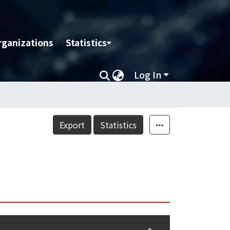
rganizations
Statistics
Log In
Export
Statistics