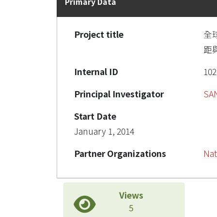
Primary Data
Project title
全
距
Internal ID
102
Principal Investigator
SA
Start Date
January 1, 2014
Partner Organizations
Nat
Views
5