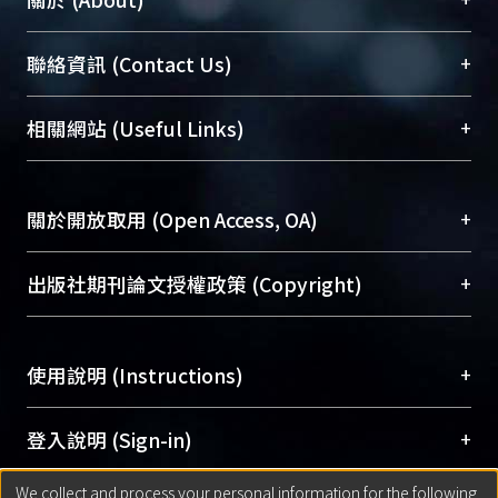
臺大位居世界頂尖大學之列，為永久珍藏及向國際
+
聯絡資訊 (Contact Us)
展現本校豐碩的研究成果及學術能量，圖書館整合
機構典藏（NTUR）與學術庫（AH）不同功能平
總館學科館員
(Main Library)
+
相關網站 (Useful Links)
台，成為臺大學術典藏NTU scholars。期能整合研
醫學圖書館學科館員
(Medical Library)
究能量、促進交流合作、保存學術產出、推廣研究
社會科學院辜振甫紀念圖書館學科館員
(Social
成果。
Sciences Library)
+
關於開放取用 (Open Access, OA)
To permanently archive and promote researcher
profiles and scholarly works, Library integrates the
開放取用是從使用者角度提升資訊取用性的社會運
+
出版社期刊論文授權政策 (Copyright)
services of “NTU Repository” with “Academic
動，應用在學術研究上是透過將研究著作公開供使
Hub” to form NTU Scholars.
用者自由取閱，以促進學術傳播及因應期刊訂購費
請確認所上傳的全文是原創的內容，若該文件包
用逐年攀升。同時可加速研究發展、提升研究影響
+
使用說明 (Instructions)
含部分內容的版權非匯入者所有，或由第三方贊
力，NTU Scholars即為本校的開放取用典藏（OA
助與合作完成，請確認該版權所有者及第三方同
Archive）平台。
（點選深入了解OA）
意提供此授權。
網站簡介
(Quickstart Guide)
+
登入說明 (Sign-in)
Please represent that the submission is your
使用手冊
(Instruction Manual)
original work, and that you have the right to
We collect and process your personal information for the following
線上預約服務
(Booking Service)