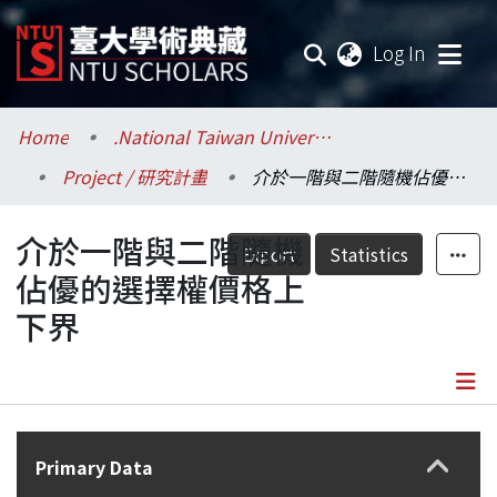
(current
Log In
Communities & Collections
Home
.National Taiwan University / 國立臺灣大學
Project / 研究計畫
介於一階與二階隨機佔優的選擇權價格上下界
Research Outputs
介於一階與二階隨機
Fundings & Projects
Export
Statistics
佔優的選擇權價格上
Researchers
下界
Organizations
Statistics
Details
Primary Data