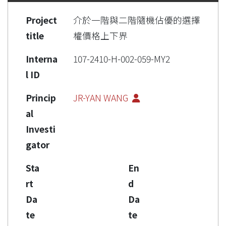
Project
介於一階與二階隨機佔優的選擇
title
權價格上下界
Interna
107-2410-H-002-059-MY2
l ID
Princip
JR-YAN WANG
al
Investi
gator
Sta
En
rt
d
Da
Da
te
te