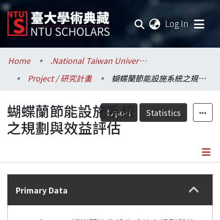
(current
Log In
Communities & Collections
Home
.National Taiwan University / 國立臺灣大學
Project / 研究計畫
蝴蝶蘭節能設施系統之規劃與效益評估
Research Outputs
蝴蝶蘭節能設施系統
Fundings & Projects
Export
Statistics
之規劃與效益評估
Researchers
Organizations
Details
Statistics
Primary Data