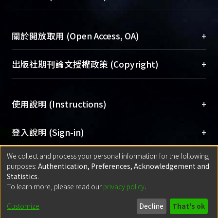
台，成為臺大學術典藏NTU scholars。期能整合研
醫學圖書館學科館員
(Medical Library)
究能量、促進交流合作、保存學術產出、推廣研究
社會科學院辜振甫紀念圖書館學科館員
(Social
成果。
Sciences Library)
+
關於開放取用 (Open Access, OA)
To permanently archive and promote researcher
profiles and scholarly works, Library integrates the
開放取用是從使用者角度提升資訊取用性的社會運
+
出版社期刊論文授權政策 (Copyright)
services of “NTU Repository” with “Academic
動，應用在學術研究上是透過將研究著作公開供使
Hub” to form NTU Scholars.
用者自由取閱，以促進學術傳播及因應期刊訂購費
請確認所上傳的全文是原創的內容，若該文件包
用逐年攀升。同時可加速研究發展、提升研究影響
+
使用說明 (Instructions)
含部分內容的版權非匯入者所有，或由第三方贊
力，NTU Scholars即為本校的開放取用典藏（OA
助與合作完成，請確認該版權所有者及第三方同
Archive）平台。
（點選深入了解OA）
意提供此授權。
網站簡介
(Quickstart Guide)
+
登入說明 (Sign-in)
Please represent that the submission is your
使用手冊
(Instruction Manual)
original work, and that you have the right to
We collect and process your personal information for the following
線上預約服務
(Booking Service)
方案一：
臺灣大學計算機中心帳號登入
+
匯入著作 (Submission)
purposes:
Authentication, Preferences, Acknowledgement and
grant the rights to upload.
(With C&INC Email Account)
Statistics
.
方案二：
ORCID帳號登入
(With ORCID)
To learn more, please read our
privacy policy
.
若欲上傳已出版的全文電子檔，可使用
Open
方案一：
定期更新ORCID者，以ID匯入
(Search
policy finder
網站查詢，以確認出版單位之版權
for identifier (ORCID))
Built with
DSpace-CRIS software
- Extension maintained and optimized
Customize
Decline
That's ok
政策。
方案二：
自行建檔
(Default mode Submission)
by