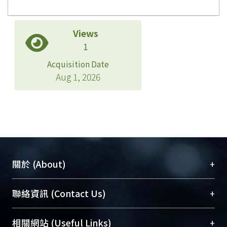
Views
1
Acquisition Date
Aug 1, 2026
+
關於 (About)
臺大位居世界頂尖大學之列，為永久珍藏及向國際
+
聯絡資訊 (Contact Us)
展現本校豐碩的研究成果及學術能量，圖書館整合
機構典藏（NTUR）與學術庫（AH）不同功能平
總館學科館員
(Main Library)
+
相關網站 (Useful Links)