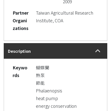
2009
Partner
Taiwan Agricultural Research
Organi
Institute, COA
zations
Description
Keywo
蝴蝶蘭
rds
熱泵
節能
Phalaenopsis
heat pump
energy conservation