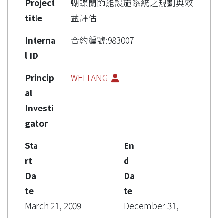
Project
蝴蝶蘭節能設施系統之規劃與效
title
益評估
Interna
合約編號:983007
l ID
Princip
WEI FANG
al
Investi
gator
Sta
En
rt
d
Da
Da
te
te
March 21, 2009
December 31,