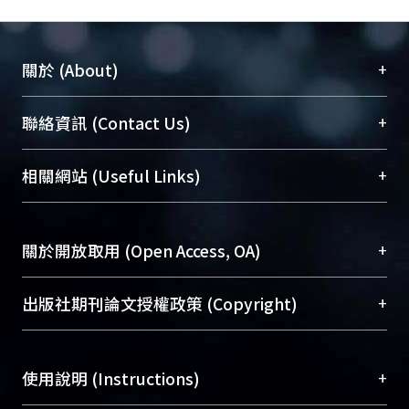
+
關於 (About)
臺大位居世界頂尖大學之列，為永久珍藏及向國際
+
聯絡資訊 (Contact Us)
展現本校豐碩的研究成果及學術能量，圖書館整合
機構典藏（NTUR）與學術庫（AH）不同功能平
總館學科館員
(Main Library)
+
相關網站 (Useful Links)
台，成為臺大學術典藏NTU scholars。期能整合研
醫學圖書館學科館員
(Medical Library)
究能量、促進交流合作、保存學術產出、推廣研究
社會科學院辜振甫紀念圖書館學科館員
(Social
成果。
Sciences Library)
+
關於開放取用 (Open Access, OA)
To permanently archive and promote researcher
profiles and scholarly works, Library integrates the
開放取用是從使用者角度提升資訊取用性的社會運
+
出版社期刊論文授權政策 (Copyright)
services of “NTU Repository” with “Academic
動，應用在學術研究上是透過將研究著作公開供使
Hub” to form NTU Scholars.
用者自由取閱，以促進學術傳播及因應期刊訂購費
請確認所上傳的全文是原創的內容，若該文件包
用逐年攀升。同時可加速研究發展、提升研究影響
+
使用說明 (Instructions)
含部分內容的版權非匯入者所有，或由第三方贊
力，NTU Scholars即為本校的開放取用典藏（OA
助與合作完成，請確認該版權所有者及第三方同