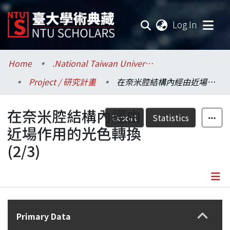
(current
Log In
Communities & Collections
Home
.National Taiwan University / 國立臺灣大學
Project / 研究計畫
在奈米腔結構內經由近場作用的光色轉換(2/3)
Research Outputs
在奈米腔結構內經由
Fundings & Projects
Export
Statistics
近場作用的光色轉換
Researchers
(2/3)
Organizations
Statistics
Details
Primary Data