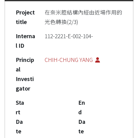
Project
在奈米腔結構內經由近場作用的
title
光色轉換(2/3)
Interna
112-2221-E-002-104-
l ID
Princip
CHIH-CHUNG YANG
al
Investi
gator
Sta
En
rt
d
Da
Da
te
te