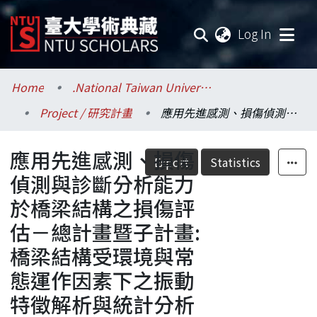
(current
Log In
Communities & Collections
Home
.National Taiwan University / 國立臺灣大學
Project / 研究計畫
應用先進感測、損傷偵測與診斷分析能力於橋梁結構之損傷評估－總計畫暨子計畫:橋梁結構受環境與常態運作因素下之振動特徵解析與統計分析(II)
Research Outputs
應用先進感測、損傷
Fundings & Projects
Export
Statistics
偵測與診斷分析能力
Researchers
於橋梁結構之損傷評
估－總計畫暨子計畫:
Organizations
橋梁結構受環境與常
Statistics
態運作因素下之振動
特徵解析與統計分析