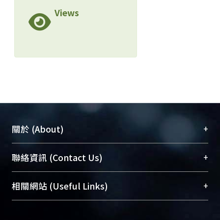
Views
+
關於 (About)
臺大位居世界頂尖大學之列，為永久珍藏及向國際
+
聯絡資訊 (Contact Us)
展現本校豐碩的研究成果及學術能量，圖書館整合
機構典藏（NTUR）與學術庫（AH）不同功能平
總館學科館員
(Main Library)
+
相關網站 (Useful Links)
台，成為臺大學術典藏NTU scholars。期能整合研
醫學圖書館學科館員
(Medical Library)
究能量、促進交流合作、保存學術產出、推廣研究
社會科學院辜振甫紀念圖書館學科館員
(Social