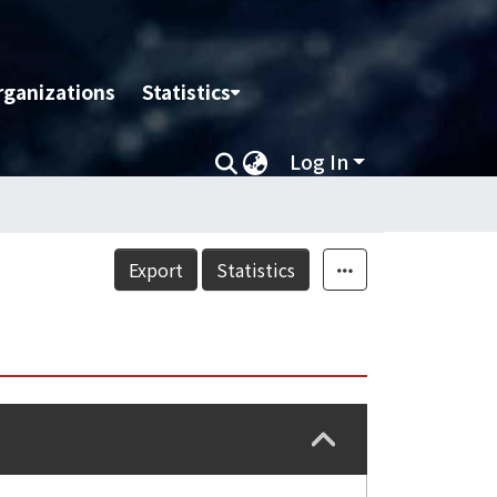
rganizations
Statistics
Log In
Export
Statistics