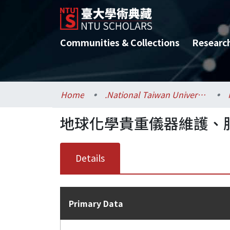
Communities & Collections
Researc
Home
.National Taiwan University / 國立臺灣大學
地球化學貴重儀器維護、
Details
Primary Data