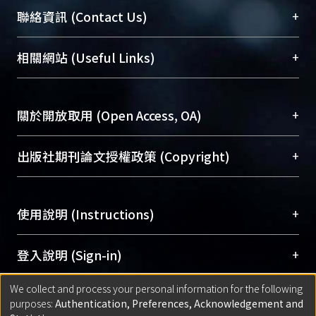
臺大位居世界頂尖大學之列，為永久珍藏及向國際
+
聯絡資訊 (Contact Us)
展現本校豐碩的研究成果及學術能量，圖書館整合
機構典藏（NTUR）與學術庫（AH）不同功能平
總館學科館員
(Main Library)
+
相關網站 (Useful Links)
台，成為臺大學術典藏NTU scholars。期能整合研
醫學圖書館學科館員
(Medical Library)
究能量、促進交流合作、保存學術產出、推廣研究
社會科學院辜振甫紀念圖書館學科館員
(Social
成果。
Sciences Library)
+
關於開放取用 (Open Access, OA)
To permanently archive and promote researcher
profiles and scholarly works, Library integrates the
開放取用是從使用者角度提升資訊取用性的社會運
+
出版社期刊論文授權政策 (Copyright)
services of “NTU Repository” with “Academic
動，應用在學術研究上是透過將研究著作公開供使
Hub” to form NTU Scholars.
用者自由取閱，以促進學術傳播及因應期刊訂購費
請確認所上傳的全文是原創的內容，若該文件包
用逐年攀升。同時可加速研究發展、提升研究影響
+
使用說明 (Instructions)
含部分內容的版權非匯入者所有，或由第三方贊
力，NTU Scholars即為本校的開放取用典藏（OA
助與合作完成，請確認該版權所有者及第三方同
Archive）平台。
（點選深入了解OA）
意提供此授權。
網站簡介
(Quickstart Guide)
+
登入說明 (Sign-in)
Please represent that the submission is your
使用手冊
(Instruction Manual)
original work, and that you have the right to
We collect and process your personal information for the following
線上預約服務
(Booking Service)
方案一：
臺灣大學計算機中心帳號登入
+
匯入著作 (Submission)
purposes:
Authentication, Preferences, Acknowledgement and
grant the rights to upload.
(With C&INC Email Account)