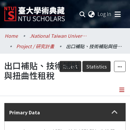
(current
Log In
Communities & Collections
Home
.National Taiwan University / 國立臺灣大學
Project / 研究計畫
出口補貼、技術補貼與扭曲性租稅
Research Outputs
出口補貼、技術補貼
Fundings & Projects
Export
Statistics
與扭曲性租稅
Researchers
Organizations
Details
Statistics
Primary Data