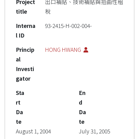
Project
出口補貼、技術補貼與扭曲性租
title
稅
Interna
93-2415-H-002-004-
l ID
Princip
HONG HWANG
al
Investi
gator
Sta
En
rt
d
Da
Da
te
te
August 1, 2004
July 31, 2005