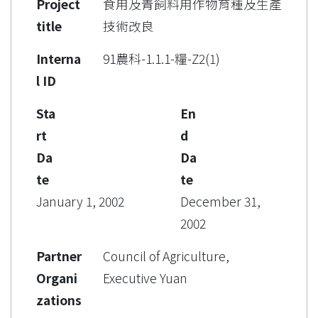
Project
食用及青飼料用作物育種及生產
title
技術改良
Interna
91農科-1.1.1-糧-Z2(1)
l ID
Sta
En
rt
d
Da
Da
te
te
January 1, 2002
December 31,
2002
Partner
Council of Agriculture,
Organi
Executive Yuan
zations