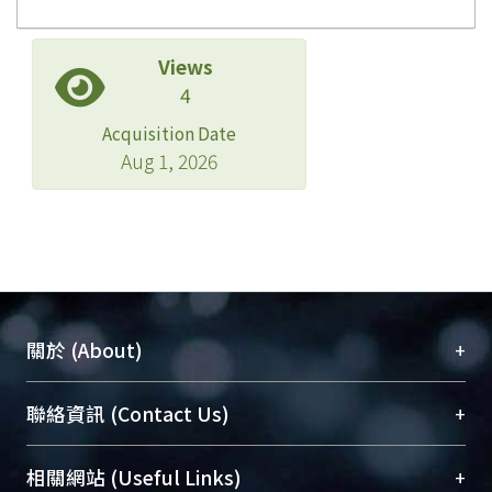
Views
4
Acquisition Date
Aug 1, 2026
+
關於 (About)
臺大位居世界頂尖大學之列，為永久珍藏及向國際
+
聯絡資訊 (Contact Us)
展現本校豐碩的研究成果及學術能量，圖書館整合
機構典藏（NTUR）與學術庫（AH）不同功能平
總館學科館員
(Main Library)
+
相關網站 (Useful Links)