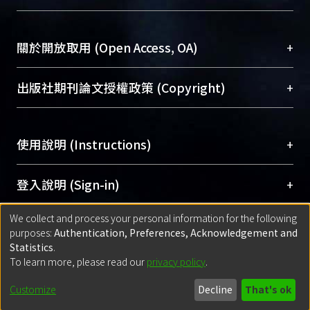
台，成為臺大學術典藏NTU scholars。期能整合研
醫學圖書館學科館員
(Medical Library)
究能量、促進交流合作、保存學術產出、推廣研究
社會科學院辜振甫紀念圖書館學科館員
(Social
成果。
Sciences Library)
+
關於開放取用 (Open Access, OA)
To permanently archive and promote researcher
profiles and scholarly works, Library integrates the
開放取用是從使用者角度提升資訊取用性的社會運
+
出版社期刊論文授權政策 (Copyright)
services of “NTU Repository” with “Academic
動，應用在學術研究上是透過將研究著作公開供使
Hub” to form NTU Scholars.
用者自由取閱，以促進學術傳播及因應期刊訂購費
請確認所上傳的全文是原創的內容，若該文件包
用逐年攀升。同時可加速研究發展、提升研究影響
+
使用說明 (Instructions)
含部分內容的版權非匯入者所有，或由第三方贊
力，NTU Scholars即為本校的開放取用典藏（OA
助與合作完成，請確認該版權所有者及第三方同
Archive）平台。
（點選深入了解OA）
意提供此授權。
網站簡介
(Quickstart Guide)
+
登入說明 (Sign-in)
Please represent that the submission is your
使用手冊
(Instruction Manual)
original work, and that you have the right to
We collect and process your personal information for the following
線上預約服務
(Booking Service)
方案一：
臺灣大學計算機中心帳號登入
+
匯入著作 (Submission)
purposes:
Authentication, Preferences, Acknowledgement and
grant the rights to upload.
(With C&INC Email Account)
Statistics
.
方案二：
ORCID帳號登入
(With ORCID)
To learn more, please read our
privacy policy
.
若欲上傳已出版的全文電子檔，可使用
Open
方案一：
定期更新ORCID者，以ID匯入
(Search
policy finder
網站查詢，以確認出版單位之版權
for identifier (ORCID))
Built with
DSpace-CRIS software
- Extension maintained and optimized
Customize
Decline
That's ok
政策。
方案二：
自行建檔
(Default mode Submission)
by