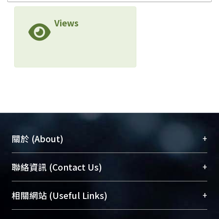
Views
+
關於 (About)
臺大位居世界頂尖大學之列，為永久珍藏及向國際
+
聯絡資訊 (Contact Us)
展現本校豐碩的研究成果及學術能量，圖書館整合
機構典藏（NTUR）與學術庫（AH）不同功能平
總館學科館員
(Main Library)
+
相關網站 (Useful Links)
台，成為臺大學術典藏NTU scholars。期能整合研
醫學圖書館學科館員
(Medical Library)
究能量、促進交流合作、保存學術產出、推廣研究