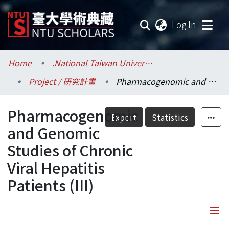
(current
Log In
Communities & Collections
Home
.National Taiwan University / 國立臺灣大學
Project / 研究計畫
Pharmacogenomic and Genomic Studies of Chronic Viral Hepatitis Patients (III)
Research Outputs
Pharmacogenomic
Fundings & Projects
Export
Statistics
and Genomic
Researchers
Studies of Chronic
Viral Hepatitis
Organizations
Patients (III)
Statistics