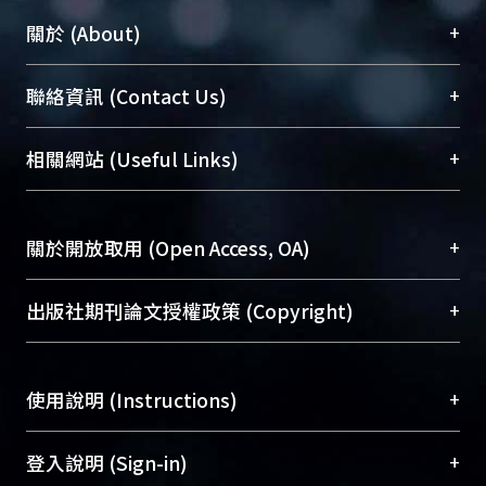
+
關於 (About)
臺大位居世界頂尖大學之列，為永久珍藏及向國際
+
聯絡資訊 (Contact Us)
展現本校豐碩的研究成果及學術能量，圖書館整合
機構典藏（NTUR）與學術庫（AH）不同功能平
總館學科館員
(Main Library)
+
相關網站 (Useful Links)
台，成為臺大學術典藏NTU scholars。期能整合研
醫學圖書館學科館員
(Medical Library)
究能量、促進交流合作、保存學術產出、推廣研究
社會科學院辜振甫紀念圖書館學科館員
(Social
成果。
Sciences Library)
+
關於開放取用 (Open Access, OA)
To permanently archive and promote researcher
profiles and scholarly works, Library integrates the
開放取用是從使用者角度提升資訊取用性的社會運
+
出版社期刊論文授權政策 (Copyright)
services of “NTU Repository” with “Academic
動，應用在學術研究上是透過將研究著作公開供使
Hub” to form NTU Scholars.
用者自由取閱，以促進學術傳播及因應期刊訂購費
請確認所上傳的全文是原創的內容，若該文件包
用逐年攀升。同時可加速研究發展、提升研究影響
+
使用說明 (Instructions)
含部分內容的版權非匯入者所有，或由第三方贊
力，NTU Scholars即為本校的開放取用典藏（OA
助與合作完成，請確認該版權所有者及第三方同
Archive）平台。
（點選深入了解OA）
意提供此授權。
網站簡介
(Quickstart Guide)
+
登入說明 (Sign-in)
Please represent that the submission is your