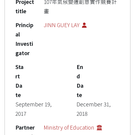
Project
107年氣候變遷創意實作競賽計
title
畫
Princip
JINN GUEY LAY
al
Investi
gator
Sta
En
rt
d
Da
Da
te
te
September 19,
December 31,
2017
2018
Partner
Ministry of Education