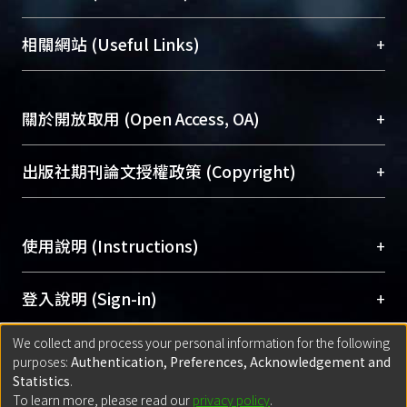
展現本校豐碩的研究成果及學術能量，圖書館整合
機構典藏（NTUR）與學術庫（AH）不同功能平
總館學科館員
(Main Library)
+
相關網站 (Useful Links)
台，成為臺大學術典藏NTU scholars。期能整合研
醫學圖書館學科館員
(Medical Library)
究能量、促進交流合作、保存學術產出、推廣研究
社會科學院辜振甫紀念圖書館學科館員
(Social
成果。
Sciences Library)
+
關於開放取用 (Open Access, OA)
To permanently archive and promote researcher
profiles and scholarly works, Library integrates the
開放取用是從使用者角度提升資訊取用性的社會運
+
出版社期刊論文授權政策 (Copyright)
services of “NTU Repository” with “Academic
動，應用在學術研究上是透過將研究著作公開供使
Hub” to form NTU Scholars.
用者自由取閱，以促進學術傳播及因應期刊訂購費
請確認所上傳的全文是原創的內容，若該文件包
用逐年攀升。同時可加速研究發展、提升研究影響
+
使用說明 (Instructions)
含部分內容的版權非匯入者所有，或由第三方贊
力，NTU Scholars即為本校的開放取用典藏（OA
助與合作完成，請確認該版權所有者及第三方同
Archive）平台。
（點選深入了解OA）
意提供此授權。
網站簡介
(Quickstart Guide)
+
登入說明 (Sign-in)
Please represent that the submission is your
使用手冊
(Instruction Manual)
original work, and that you have the right to
We collect and process your personal information for the following
線上預約服務
(Booking Service)
方案一：
臺灣大學計算機中心帳號登入
+
匯入著作 (Submission)
purposes:
Authentication, Preferences, Acknowledgement and
grant the rights to upload.
(With C&INC Email Account)
Statistics
.
方案二：
ORCID帳號登入
(With ORCID)
To learn more, please read our
privacy policy
.
若欲上傳已出版的全文電子檔，可使用
Open
方案一：
定期更新ORCID者，以ID匯入
(Search