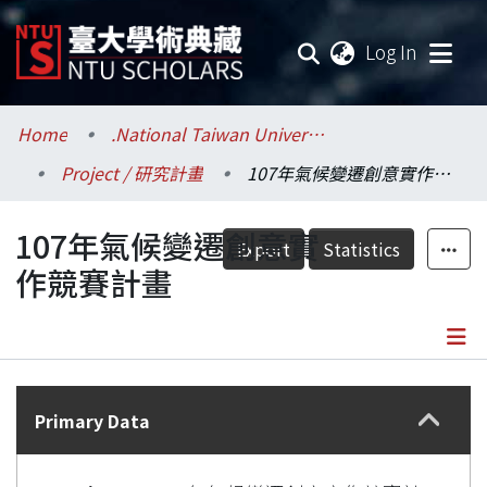
(current
Log In
Communities & Collections
Home
.National Taiwan University / 國立臺灣大學
Project / 研究計畫
107年氣候變遷創意實作競賽計畫
Research Outputs
107年氣候變遷創意實
Fundings & Projects
Export
Statistics
作競賽計畫
Researchers
Organizations
Details
Statistics
Primary Data