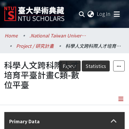
(current
Log In
Communities & Collections
Home
.National Taiwan University / 國立臺灣大學
Project / 研究計畫
科學人文跨科際人才培育平臺計畫C類-數位平臺
Research Outputs
科學人文跨科際人才
Fundings & Projects
Export
Statistics
培育平臺計畫C類-數
Researchers
位平臺
Organizations
Statistics
Details
Primary Data