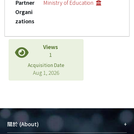
Partner
Ministry of Education
Organi
zations
Views
1
Acquisition Date
Aug 1, 2026
+
關於 (About)