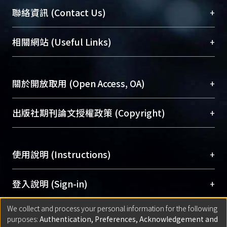
臺大位居世界頂尖大學之列，為永久珍藏及向國際
+
聯絡資訊 (Contact Us)
展現本校豐碩的研究成果及學術能量，圖書館整合
機構典藏（NTUR）與學術庫（AH）不同功能平
總館學科館員
(Main Library)
+
相關網站 (Useful Links)
台，成為臺大學術典藏NTU scholars。期能整合研
醫學圖書館學科館員
(Medical Library)
究能量、促進交流合作、保存學術產出、推廣研究
社會科學院辜振甫紀念圖書館學科館員
(Social
成果。
Sciences Library)
+
關於開放取用 (Open Access, OA)
To permanently archive and promote researcher
profiles and scholarly works, Library integrates the
開放取用是從使用者角度提升資訊取用性的社會運
+
出版社期刊論文授權政策 (Copyright)
services of “NTU Repository” with “Academic
動，應用在學術研究上是透過將研究著作公開供使
Hub” to form NTU Scholars.
用者自由取閱，以促進學術傳播及因應期刊訂購費
請確認所上傳的全文是原創的內容，若該文件包
用逐年攀升。同時可加速研究發展、提升研究影響
+
使用說明 (Instructions)
含部分內容的版權非匯入者所有，或由第三方贊
力，NTU Scholars即為本校的開放取用典藏（OA
助與合作完成，請確認該版權所有者及第三方同
Archive）平台。
（點選深入了解OA）
意提供此授權。
網站簡介
(Quickstart Guide)
+
登入說明 (Sign-in)
Please represent that the submission is your
使用手冊
(Instruction Manual)
original work, and that you have the right to
We collect and process your personal information for the following
線上預約服務
(Booking Service)
方案一：
臺灣大學計算機中心帳號登入
+
匯入著作 (Submission)
purposes:
Authentication, Preferences, Acknowledgement and
grant the rights to upload.
(With C&INC Email Account)