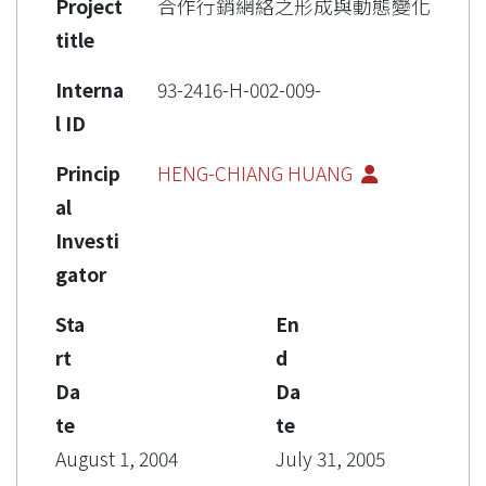
Project
合作行銷網絡之形成與動態變化
title
Interna
93-2416-H-002-009-
l ID
Princip
HENG-CHIANG HUANG
al
Investi
gator
Sta
En
rt
d
Da
Da
te
te
August 1, 2004
July 31, 2005