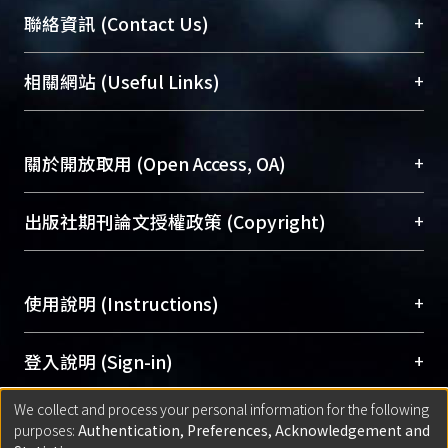
臺大位居世界頂尖大學之列，為永久珍藏及向國際
+
聯絡資訊 (Contact Us)
展現本校豐碩的研究成果及學術能量，圖書館整合
機構典藏（NTUR）與學術庫（AH）不同功能平
總館學科館員
(Main Library)
+
相關網站 (Useful Links)
台，成為臺大學術典藏NTU scholars。期能整合研
醫學圖書館學科館員
(Medical Library)
究能量、促進交流合作、保存學術產出、推廣研究
社會科學院辜振甫紀念圖書館學科館員
(Social
成果。
Sciences Library)
+
關於開放取用 (Open Access, OA)
To permanently archive and promote researcher
profiles and scholarly works, Library integrates the
開放取用是從使用者角度提升資訊取用性的社會運
+
出版社期刊論文授權政策 (Copyright)
services of “NTU Repository” with “Academic
動，應用在學術研究上是透過將研究著作公開供使
Hub” to form NTU Scholars.
用者自由取閱，以促進學術傳播及因應期刊訂購費
請確認所上傳的全文是原創的內容，若該文件包
用逐年攀升。同時可加速研究發展、提升研究影響
+
使用說明 (Instructions)
含部分內容的版權非匯入者所有，或由第三方贊
力，NTU Scholars即為本校的開放取用典藏（OA
助與合作完成，請確認該版權所有者及第三方同
Archive）平台。
（點選深入了解OA）
意提供此授權。
網站簡介
(Quickstart Guide)
+
登入說明 (Sign-in)
Please represent that the submission is your
使用手冊
(Instruction Manual)
original work, and that you have the right to
We collect and process your personal information for the following
線上預約服務
(Booking Service)
方案一：
臺灣大學計算機中心帳號登入
+
匯入著作 (Submission)
purposes:
Authentication, Preferences, Acknowledgement and
grant the rights to upload.
(With C&INC Email Account)