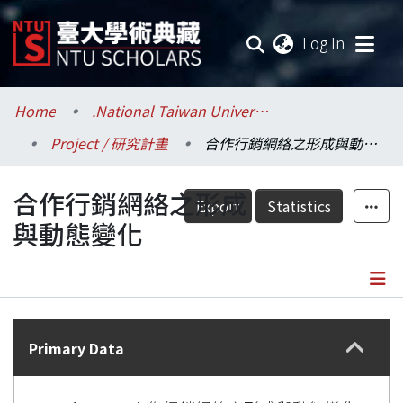
(current
Log In
Communities & Collections
Home
.National Taiwan University / 國立臺灣大學
Project / 研究計畫
合作行銷網絡之形成與動態變化
Research Outputs
合作行銷網絡之形成
Fundings & Projects
Export
Statistics
與動態變化
Researchers
Organizations
Details
Statistics
Primary Data