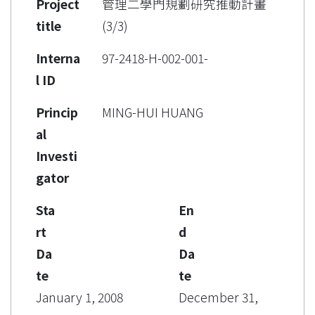
Project
管理二學門規劃研究推動計畫
title
(3/3)
Interna
97-2418-H-002-001-
l ID
Princip
MING-HUI HUANG
al
Investi
gator
Sta
En
rt
d
Da
Da
te
te
January 1, 2008
December 31,