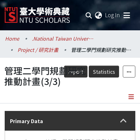
(current
Log In
Communities & Collections
Home
.National Taiwan University / 國立臺灣大學
Project / 研究計畫
管理二學門規劃研究推動計畫(3/3)
Research Outputs
管理二學門規劃研究
Fundings & Projects
Export
Statistics
推動計畫(3/3)
Researchers
Organizations
Details
Statistics
Primary Data