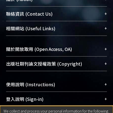
臺大位居世界頂尖大學之列，為永久珍藏及向國際
+
聯絡資訊 (Contact Us)
展現本校豐碩的研究成果及學術能量，圖書館整合
機構典藏（NTUR）與學術庫（AH）不同功能平
總館學科館員
(Main Library)
+
相關網站 (Useful Links)
台，成為臺大學術典藏NTU scholars。期能整合研
醫學圖書館學科館員
(Medical Library)
究能量、促進交流合作、保存學術產出、推廣研究
社會科學院辜振甫紀念圖書館學科館員
(Social
成果。
Sciences Library)
+
關於開放取用 (Open Access, OA)
To permanently archive and promote researcher
profiles and scholarly works, Library integrates the
開放取用是從使用者角度提升資訊取用性的社會運
+
出版社期刊論文授權政策 (Copyright)
services of “NTU Repository” with “Academic
動，應用在學術研究上是透過將研究著作公開供使
Hub” to form NTU Scholars.
用者自由取閱，以促進學術傳播及因應期刊訂購費
請確認所上傳的全文是原創的內容，若該文件包
用逐年攀升。同時可加速研究發展、提升研究影響
+
使用說明 (Instructions)
含部分內容的版權非匯入者所有，或由第三方贊
力，NTU Scholars即為本校的開放取用典藏（OA
助與合作完成，請確認該版權所有者及第三方同
Archive）平台。
（點選深入了解OA）
意提供此授權。
網站簡介
(Quickstart Guide)
+
登入說明 (Sign-in)
Please represent that the submission is your
使用手冊
(Instruction Manual)
original work, and that you have the right to
We collect and process your personal information for the following
線上預約服務
(Booking Service)