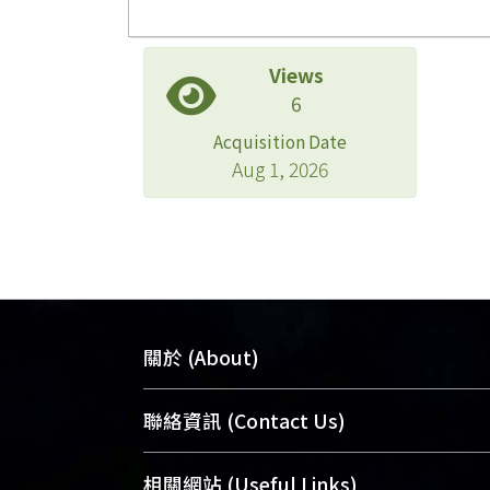
Views
6
Acquisition Date
Aug 1, 2026
關於 (About)
臺大位居世界頂尖大學之列，為永久珍
聯絡資訊 (Contact Us)
及向國際展現本校豐碩的研究成果及學
能量，圖書館整合機構典藏（NTUR）
總館學科館員
(Main Library)
相關網站 (Useful Links)