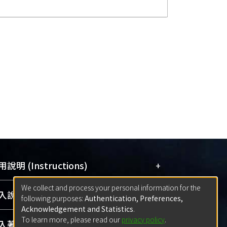
+
說明 (Instructions)
We collect and process your personal information for the
網站簡介
(Quickstart Guide)
+
說明 (Sign-in)
following purposes:
Authentication, Preferences,
使用手冊
(Instruction Manual)
Acknowledgement and Statistics
.
To learn more, please read our
privacy policy
.
線上預約服務
(Booking Service)
方案一：
臺灣大學計算機中心帳號登入
+
著作 (Submission)