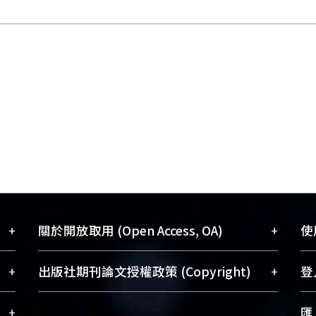
+
+
關於開放取用 (Open Access, OA)
使用
藏
開放取用是從使用者角度提升資訊取用性
+
+
出版社期刊論文授權政策 (Copyright)
登入
術
的社會運動，應用在學術研究上是透過將
與學
研究著作公開供使用者自由取閱，以促進
請確認所上傳的全文是原創的內容，若
+
匯入