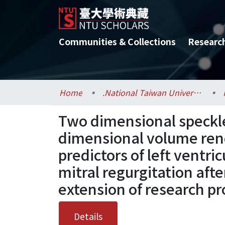
Communities & Collections
Researc
Home
.National Taiwan University / 國立臺灣大學
Two dimensional speckle
dimensional volume rend
predictors of left ventr
mitral regurgitation afte
extension of research p
Details