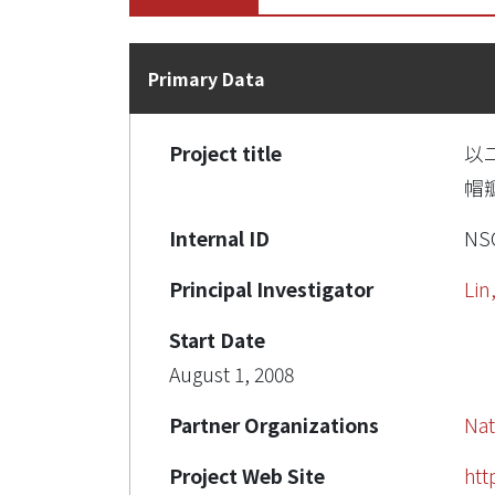
Primary Data
Project title
以
帽
Internal ID
NSC
Principal Investigator
Lin
Start Date
August 1, 2008
Partner Organizations
Nat
Project Web Site
htt