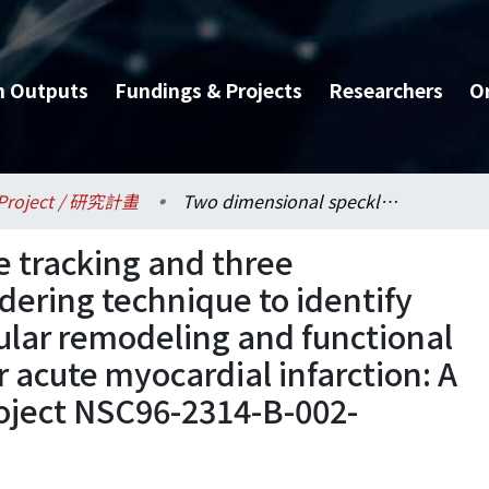
h Outputs
Fundings & Projects
Researchers
O
Project / 研究計畫
Two dimensional speckle tracking and three dimensional volume rendering technique to identify predictors of left ventricular remodeling and functional mitral regurgitation after acute myocardial infarction: A extension of research project NSC96-2314-B-002-
 tracking and three
ering technique to identify
icular remodeling and functional
r acute myocardial infarction: A
roject NSC96-2314-B-002-