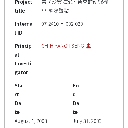
Project
美國沙賓法案所帶來的研究機
title
會-國際觀點
Interna
97-2410-H-002-020-
l ID
Princip
CHIH-YANG TSENG
al
Investi
gator
Sta
En
rt
d
Da
Da
te
te
August 1, 2008
July 31, 2009