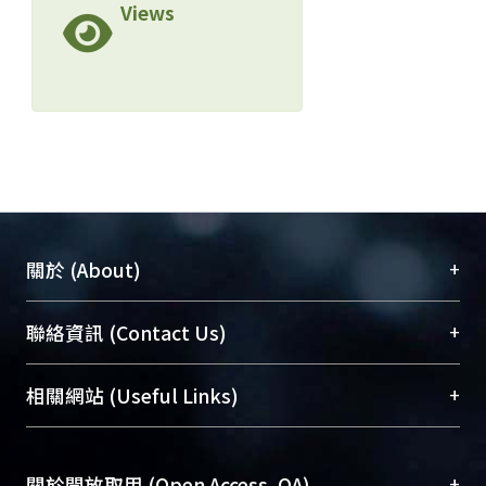
Views
+
關於 (About)
臺大位居世界頂尖大學之列，為永久珍藏及向國際
+
聯絡資訊 (Contact Us)
展現本校豐碩的研究成果及學術能量，圖書館整合
機構典藏（NTUR）與學術庫（AH）不同功能平
總館學科館員
(Main Library)
+
相關網站 (Useful Links)
台，成為臺大學術典藏NTU scholars。期能整合研
醫學圖書館學科館員
(Medical Library)
究能量、促進交流合作、保存學術產出、推廣研究
社會科學院辜振甫紀念圖書館學科館員
(Social
成果。
Sciences Library)
+
關於開放取用 (Open Access, OA)