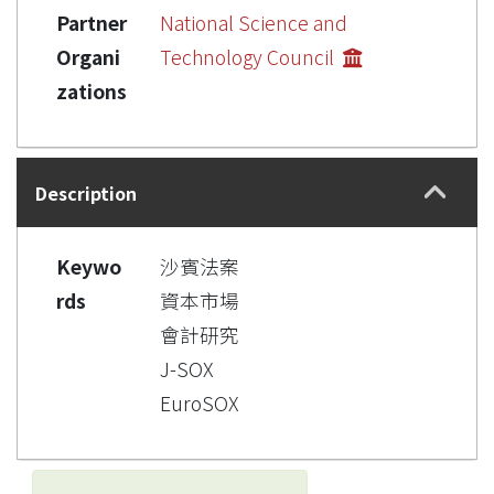
Partner
National Science and
Organi
Technology Council
zations
Description
Keywo
沙賓法案
rds
資本市場
會計研究
J-SOX
EuroSOX