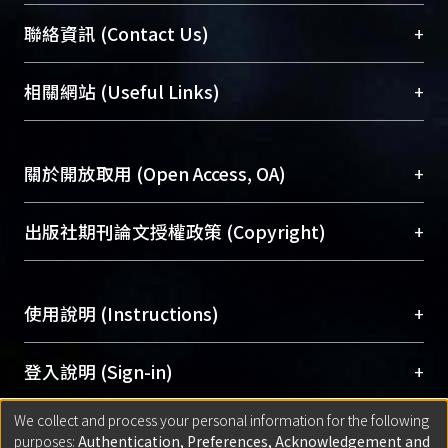
臺大位居世界頂尖大學之列，為永久珍藏及向國際
+
聯絡資訊 (Contact Us)
展現本校豐碩的研究成果及學術能量，圖書館整合
機構典藏（NTUR）與學術庫（AH）不同功能平
總館學科館員
(Main Library)
+
相關網站 (Useful Links)
台，成為臺大學術典藏NTU scholars。期能整合研
醫學圖書館學科館員
(Medical Library)
究能量、促進交流合作、保存學術產出、推廣研究
社會科學院辜振甫紀念圖書館學科館員
(Social
成果。
Sciences Library)
+
關於開放取用 (Open Access, OA)
To permanently archive and promote researcher
profiles and scholarly works, Library integrates the
開放取用是從使用者角度提升資訊取用性的社會運
+
出版社期刊論文授權政策 (Copyright)
services of “NTU Repository” with “Academic
動，應用在學術研究上是透過將研究著作公開供使
Hub” to form NTU Scholars.
用者自由取閱，以促進學術傳播及因應期刊訂購費
請確認所上傳的全文是原創的內容，若該文件包
用逐年攀升。同時可加速研究發展、提升研究影響
+
使用說明 (Instructions)
含部分內容的版權非匯入者所有，或由第三方贊
力，NTU Scholars即為本校的開放取用典藏（OA
助與合作完成，請確認該版權所有者及第三方同
Archive）平台。
（點選深入了解OA）
意提供此授權。
網站簡介
(Quickstart Guide)
+
登入說明 (Sign-in)
Please represent that the submission is your
使用手冊
(Instruction Manual)
original work, and that you have the right to
We collect and process your personal information for the following
線上預約服務
(Booking Service)
方案一：
臺灣大學計算機中心帳號登入
+
匯入著作 (Submission)
purposes:
Authentication, Preferences, Acknowledgement and
grant the rights to upload.