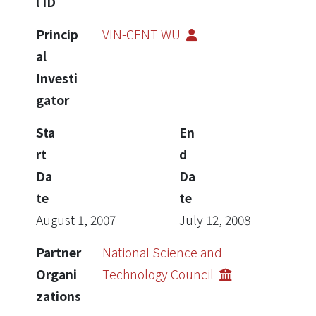
l ID
Princip
VIN-CENT WU
al
Investi
gator
Sta
En
rt
d
Da
Da
te
te
August 1, 2007
July 12, 2008
Partner
National Science and
Organi
Technology Council
zations