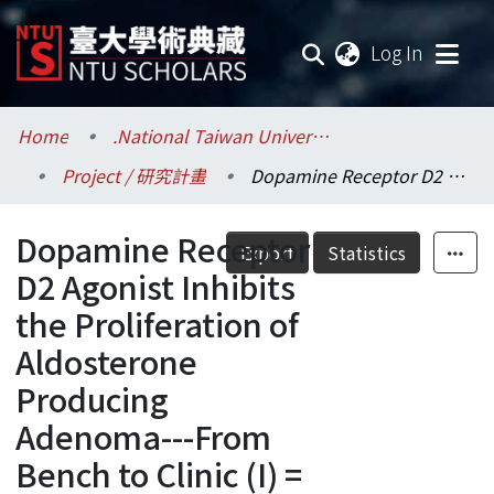
(current
Log In
Communities & Collections
Home
.National Taiwan University / 國立臺灣大學
Project / 研究計畫
Dopamine Receptor D2 Agonist Inhibits the Proliferation of Aldosterone Producing Adenoma---From Bench to Clinic (I) = 第二類多巴胺受器親和劑抑制皮質酮腺瘤增生研究---從基礎到臨床 (I)
Research Outputs
Dopamine Receptor
Fundings & Projects
Export
Statistics
D2 Agonist Inhibits
Researchers
the Proliferation of
Aldosterone
Organizations
Producing
Statistics
Adenoma---From
Bench to Clinic (I) =