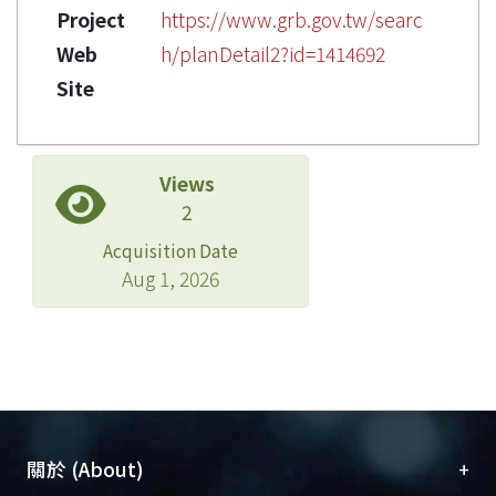
Project
https://www.grb.gov.tw/searc
Web
h/planDetail2?id=1414692
Site
Views
2
Acquisition Date
Aug 1, 2026
+
關於 (About)