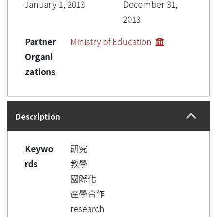
January 1, 2013
December 31,
2013
Partner
Ministry of Education
Organi
zations
Description
Keywo
研究
rds
教學
國際化
產學合作
research