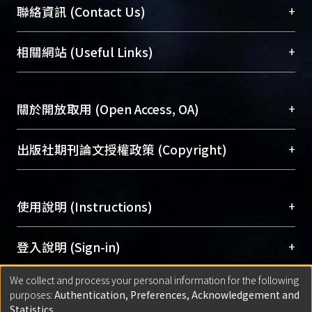
臺大位居世界頂尖大學之列，為永久珍藏及向國際
+
聯絡資訊 (Contact Us)
展現本校豐碩的研究成果及學術能量，圖書館整合
機構典藏（NTUR）與學術庫（AH）不同功能平
總館學科館員
(Main Library)
+
相關網站 (Useful Links)
台，成為臺大學術典藏NTU scholars。期能整合研
醫學圖書館學科館員
(Medical Library)
究能量、促進交流合作、保存學術產出、推廣研究
社會科學院辜振甫紀念圖書館學科館員
(Social
成果。
Sciences Library)
+
關於開放取用 (Open Access, OA)
To permanently archive and promote researcher
profiles and scholarly works, Library integrates the
開放取用是從使用者角度提升資訊取用性的社會運
+
出版社期刊論文授權政策 (Copyright)
services of “NTU Repository” with “Academic
動，應用在學術研究上是透過將研究著作公開供使
Hub” to form NTU Scholars.
用者自由取閱，以促進學術傳播及因應期刊訂購費
請確認所上傳的全文是原創的內容，若該文件包
用逐年攀升。同時可加速研究發展、提升研究影響
+
使用說明 (Instructions)
含部分內容的版權非匯入者所有，或由第三方贊
力，NTU Scholars即為本校的開放取用典藏（OA
助與合作完成，請確認該版權所有者及第三方同
Archive）平台。
（點選深入了解OA）
意提供此授權。
網站簡介
(Quickstart Guide)
+
登入說明 (Sign-in)
Please represent that the submission is your
使用手冊
(Instruction Manual)
original work, and that you have the right to
We collect and process your personal information for the following
線上預約服務
(Booking Service)
方案一：
臺灣大學計算機中心帳號登入
+
匯入著作 (Submission)
purposes:
Authentication, Preferences, Acknowledgement and
grant the rights to upload.
(With C&INC Email Account)
Statistics
.