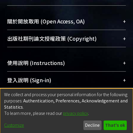
台，成為臺大學術典藏NTU scholars。期能整合研
醫學圖書館學科館員
(Medical Library)
究能量、促進交流合作、保存學術產出、推廣研究
社會科學院辜振甫紀念圖書館學科館員
(Social
成果。
Sciences Library)
+
關於開放取用 (Open Access, OA)
To permanently archive and promote researcher
profiles and scholarly works, Library integrates the
開放取用是從使用者角度提升資訊取用性的社會運
+
出版社期刊論文授權政策 (Copyright)
services of “NTU Repository” with “Academic
動，應用在學術研究上是透過將研究著作公開供使
Hub” to form NTU Scholars.
用者自由取閱，以促進學術傳播及因應期刊訂購費
請確認所上傳的全文是原創的內容，若該文件包
用逐年攀升。同時可加速研究發展、提升研究影響
+
使用說明 (Instructions)
含部分內容的版權非匯入者所有，或由第三方贊
力，NTU Scholars即為本校的開放取用典藏（OA
助與合作完成，請確認該版權所有者及第三方同
Archive）平台。
（點選深入了解OA）
意提供此授權。
網站簡介
(Quickstart Guide)
+
登入說明 (Sign-in)
Please represent that the submission is your
使用手冊
(Instruction Manual)
original work, and that you have the right to
We collect and process your personal information for the following
線上預約服務
(Booking Service)
方案一：
臺灣大學計算機中心帳號登入
+
匯入著作 (Submission)
purposes:
Authentication, Preferences, Acknowledgement and
grant the rights to upload.
(With C&INC Email Account)
Statistics
.
方案二：
ORCID帳號登入
(With ORCID)
To learn more, please read our
privacy policy
.
若欲上傳已出版的全文電子檔，可使用
Open
方案一：
定期更新ORCID者，以ID匯入
(Search
policy finder
網站查詢，以確認出版單位之版權
for identifier (ORCID))
Built with
DSpace-CRIS software
- Extension maintained and optimized
Customize
Decline
That's ok
政策。
方案二：
自行建檔
(Default mode Submission)
by