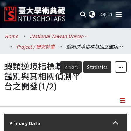
(current
Log In
Communities & Collections
Home
.National Taiwan University / 國立臺灣大學
Project / 研究計畫
蝦類逆境指標基因之鑑別與其相關偵測平台之開發(1/2)
Research Outputs
蝦類逆境指標基因之
Fundings & Projects
Export
Statistics
鑑別與其相關偵測平
Researchers
台之開發(1/2)
Organizations
Statistics
Details
Primary Data