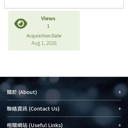
Views
1
Acquisition Date
Aug 1, 2026
+
關於 (About)
臺大位居世界頂尖大學之列，為永久珍藏及向國際
+
聯絡資訊 (Contact Us)
展現本校豐碩的研究成果及學術能量，圖書館整合
機構典藏（NTUR）與學術庫（AH）不同功能平
總館學科館員
(Main Library)
+
相關網站 (Useful Links)