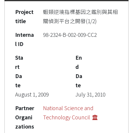
Project
蝦類逆境指標基因之鑑別與其相
title
關偵測平台之開發(1/2)
Interna
98-2324-B-002-009-CC2
l ID
Sta
En
rt
d
Da
Da
te
te
August 1, 2009
July 31, 2010
Partner
National Science and
Organi
Technology Council
zations