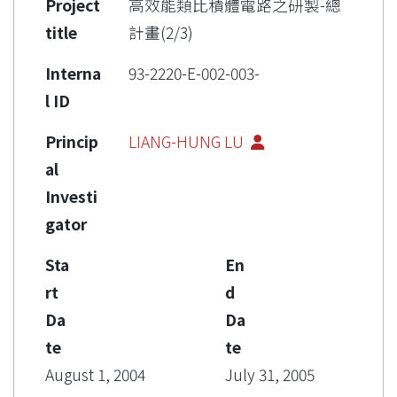
Project
高效能類比積體電路之研製-總
title
計畫(2/3)
Interna
93-2220-E-002-003-
l ID
Princip
LIANG-HUNG LU
al
Investi
gator
Sta
En
rt
d
Da
Da
te
te
August 1, 2004
July 31, 2005