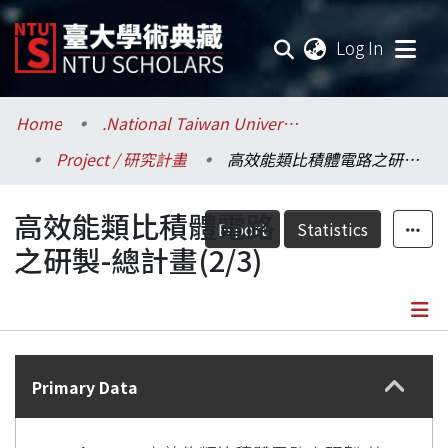
(current
Log In
Communities & Collections
Home
.National Taiwan University / 國立臺灣大學
Project / 研究計畫
高效能類比積體電路之研製-總計畫(2/3)
Research Outputs
高效能類比積體電路
Fundings & Projects
Export
Statistics
之研製-總計畫(2/3)
Researchers
Organizations
Details
Statistics
Primary Data