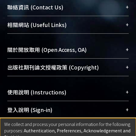
臺大位居世界頂尖大學之列，為永久珍藏及向國際
+
聯絡資訊 (Contact Us)
展現本校豐碩的研究成果及學術能量，圖書館整合
機構典藏（NTUR）與學術庫（AH）不同功能平
總館學科館員
(Main Library)
+
相關網站 (Useful Links)
台，成為臺大學術典藏NTU scholars。期能整合研
醫學圖書館學科館員
(Medical Library)
究能量、促進交流合作、保存學術產出、推廣研究
社會科學院辜振甫紀念圖書館學科館員
(Social
成果。
Sciences Library)
+
關於開放取用 (Open Access, OA)
To permanently archive and promote researcher
profiles and scholarly works, Library integrates the
開放取用是從使用者角度提升資訊取用性的社會運
+
出版社期刊論文授權政策 (Copyright)
services of “NTU Repository” with “Academic
動，應用在學術研究上是透過將研究著作公開供使
Hub” to form NTU Scholars.
用者自由取閱，以促進學術傳播及因應期刊訂購費
請確認所上傳的全文是原創的內容，若該文件包
用逐年攀升。同時可加速研究發展、提升研究影響
+
使用說明 (Instructions)
含部分內容的版權非匯入者所有，或由第三方贊
力，NTU Scholars即為本校的開放取用典藏（OA
助與合作完成，請確認該版權所有者及第三方同
Archive）平台。
（點選深入了解OA）
意提供此授權。
網站簡介
(Quickstart Guide)
+
登入說明 (Sign-in)
Please represent that the submission is your
使用手冊
(Instruction Manual)
original work, and that you have the right to
We collect and process your personal information for the following
線上預約服務
(Booking Service)
方案一：
臺灣大學計算機中心帳號登入
+
匯入著作 (Submission)
purposes:
Authentication, Preferences, Acknowledgement and
grant the rights to upload.
(With C&INC Email Account)