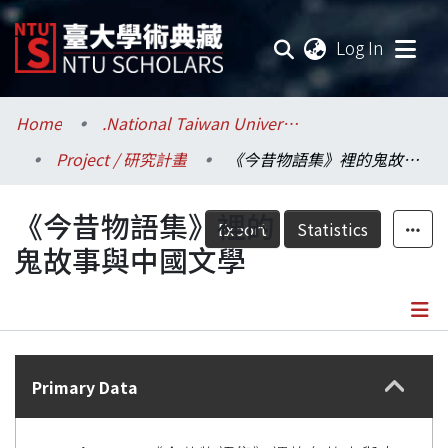
(current
Log In
Communities & Collections
Home
.National Taiwan University / 國立臺灣大學
Project / 研究計畫
《今昔物語集》裡的鬼故事與中國文學
Research Outputs
《今昔物語集》裡的
Fundings & Projects
Export
Statistics
鬼故事與中國文學
Researchers
Organizations
Details
Statistics
Primary Data