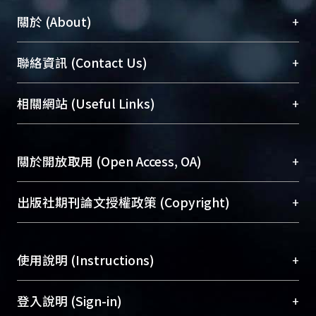
+
關於 (About)
臺大位居世界頂尖大學之列，為永久珍藏及向國際
+
聯絡資訊 (Contact Us)
展現本校豐碩的研究成果及學術能量，圖書館整合
機構典藏（NTUR）與學術庫（AH）不同功能平
總館學科館員
(Main Library)
+
相關網站 (Useful Links)
台，成為臺大學術典藏NTU scholars。期能整合研
醫學圖書館學科館員
(Medical Library)
究能量、促進交流合作、保存學術產出、推廣研究
社會科學院辜振甫紀念圖書館學科館員
(Social
成果。
Sciences Library)
+
關於開放取用 (Open Access, OA)
To permanently archive and promote researcher
profiles and scholarly works, Library integrates the
開放取用是從使用者角度提升資訊取用性的社會運
+
出版社期刊論文授權政策 (Copyright)
services of “NTU Repository” with “Academic
動，應用在學術研究上是透過將研究著作公開供使
Hub” to form NTU Scholars.
用者自由取閱，以促進學術傳播及因應期刊訂購費
請確認所上傳的全文是原創的內容，若該文件包
用逐年攀升。同時可加速研究發展、提升研究影響
+
使用說明 (Instructions)
含部分內容的版權非匯入者所有，或由第三方贊
力，NTU Scholars即為本校的開放取用典藏（OA
助與合作完成，請確認該版權所有者及第三方同
Archive）平台。
（點選深入了解OA）
意提供此授權。
網站簡介
(Quickstart Guide)
+
登入說明 (Sign-in)
Please represent that the submission is your