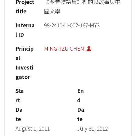
Project
《今昔物語集》裡的鬼故事與中
title
國文學
Interna
98-2410-H-002-167-MY3
l ID
Princip
MING-TZU CHEN
al
Investi
gator
Sta
En
rt
d
Da
Da
te
te
August 1, 2011
July 31, 2012