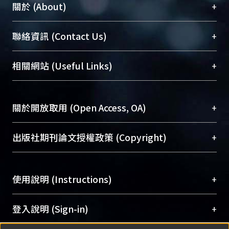
+
關於 (About)
臺大位居世界頂尖大學之列，為永久珍藏及向國際
+
聯絡資訊 (Contact Us)
展現本校豐碩的研究成果及學術能量，圖書館整合
機構典藏（NTUR）與學術庫（AH）不同功能平
總館學科館員
(Main Library)
+
相關網站 (Useful Links)
台，成為臺大學術典藏NTU scholars。期能整合研
醫學圖書館學科館員
(Medical Library)
究能量、促進交流合作、保存學術產出、推廣研究
社會科學院辜振甫紀念圖書館學科館員
(Social
成果。
Sciences Library)
+
關於開放取用 (Open Access, OA)
To permanently archive and promote researcher
profiles and scholarly works, Library integrates the
開放取用是從使用者角度提升資訊取用性的社會運
+
出版社期刊論文授權政策 (Copyright)
services of “NTU Repository” with “Academic
動，應用在學術研究上是透過將研究著作公開供使
Hub” to form NTU Scholars.
用者自由取閱，以促進學術傳播及因應期刊訂購費
請確認所上傳的全文是原創的內容，若該文件包
用逐年攀升。同時可加速研究發展、提升研究影響
+
使用說明 (Instructions)
含部分內容的版權非匯入者所有，或由第三方贊
力，NTU Scholars即為本校的開放取用典藏（OA
助與合作完成，請確認該版權所有者及第三方同
Archive）平台。
（點選深入了解OA）
意提供此授權。
網站簡介
(Quickstart Guide)
+
登入說明 (Sign-in)
Please represent that the submission is your
使用手冊
(Instruction Manual)