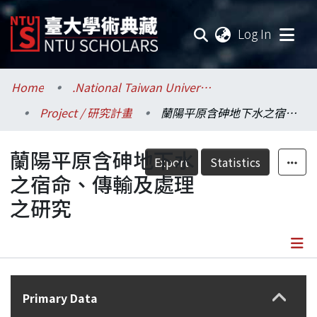
(current
Log In
Communities & Collections
Home
.National Taiwan University / 國立臺灣大學
Project / 研究計畫
蘭陽平原含砷地下水之宿命、傳輸及處理之研究
Research Outputs
蘭陽平原含砷地下水
Fundings & Projects
Export
Statistics
之宿命、傳輸及處理
Researchers
之研究
Organizations
Statistics
Details
Primary Data