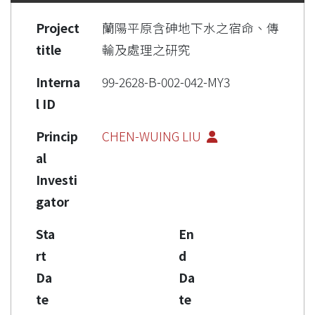
Project
蘭陽平原含砷地下水之宿命、傳
title
輸及處理之研究
Interna
99-2628-B-002-042-MY3
l ID
Princip
CHEN-WUING LIU
al
Investi
gator
Sta
En
rt
d
Da
Da
te
te