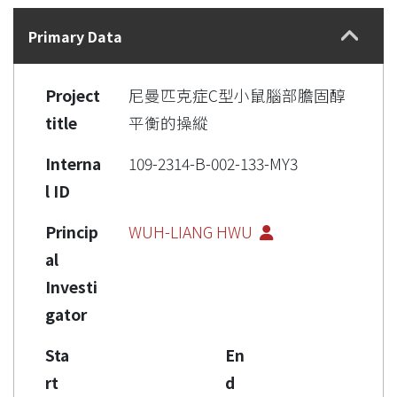
Details
Primary Data
Project
尼曼匹克症C型小鼠腦部膽固醇
title
平衡的操縱
Interna
109-2314-B-002-133-MY3
l ID
Princip
WUH-LIANG ​​HWU
al
Investi
gator
Sta
En
rt
d