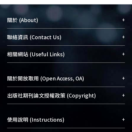
+
關於 (About)
臺大位居世界頂尖大學之列，為永久珍藏及向國際
+
聯絡資訊 (Contact Us)
展現本校豐碩的研究成果及學術能量，圖書館整合
機構典藏（NTUR）與學術庫（AH）不同功能平
總館學科館員
(Main Library)
+
相關網站 (Useful Links)
台，成為臺大學術典藏NTU scholars。期能整合研
醫學圖書館學科館員
(Medical Library)
究能量、促進交流合作、保存學術產出、推廣研究
社會科學院辜振甫紀念圖書館學科館員
(Social
成果。
Sciences Library)
+
關於開放取用 (Open Access, OA)
To permanently archive and promote researcher
profiles and scholarly works, Library integrates the
開放取用是從使用者角度提升資訊取用性的社會運
+
出版社期刊論文授權政策 (Copyright)
services of “NTU Repository” with “Academic
動，應用在學術研究上是透過將研究著作公開供使
Hub” to form NTU Scholars.
用者自由取閱，以促進學術傳播及因應期刊訂購費
請確認所上傳的全文是原創的內容，若該文件包
用逐年攀升。同時可加速研究發展、提升研究影響
+
使用說明 (Instructions)
含部分內容的版權非匯入者所有，或由第三方贊
力，NTU Scholars即為本校的開放取用典藏（OA
助與合作完成，請確認該版權所有者及第三方同