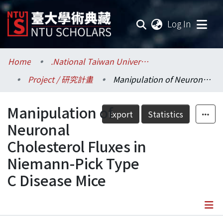
(current
Log In
Communities & Collections
Home
.National Taiwan University / 國立臺灣大學
Project / 研究計畫
Manipulation of Neuronal Cholesterol Fluxes in Niemann-Pick Type C Disease Mice
Research Outputs
Manipulation of
Fundings & Projects
Export
Statistics
Neuronal
Researchers
Cholesterol Fluxes in
Niemann-Pick Type
Organizations
C Disease Mice
Statistics