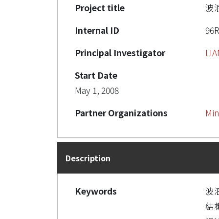
Project title
波
Internal ID
96
Principal Investigator
LI
Start Date
May 1, 2008
Partner Organizations
Min
Description
Keywords
波
結