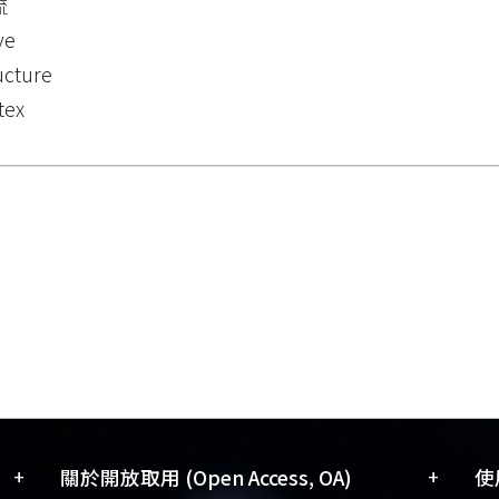
流
ve
ucture
tex
+
+
關於開放取用 (Open Access, OA)
使用