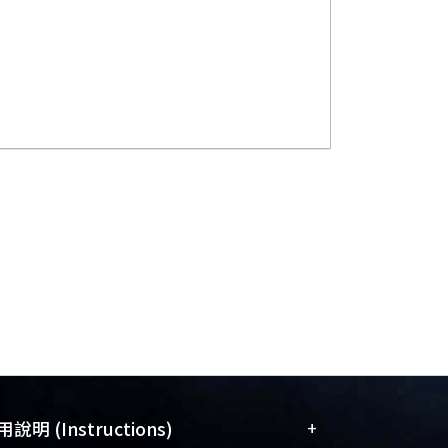
+
說明 (Instructions)