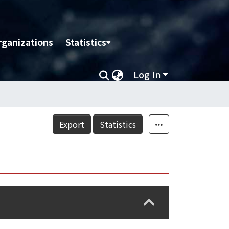
rganizations
Statistics
Log In
Export
Statistics