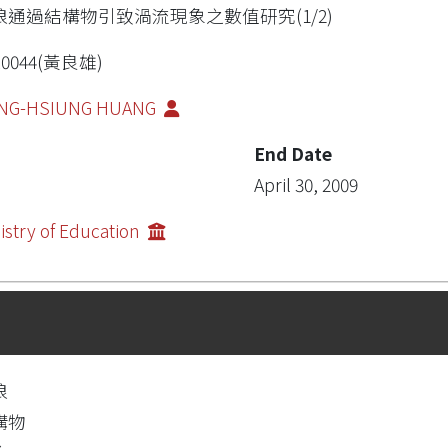
浪通過結構物引致渦流現象之數值研究(1/2)
R0044(黃良雄)
ANG-HSIUNG HUANG
End Date
April 30, 2009
istry of Education
浪
構物