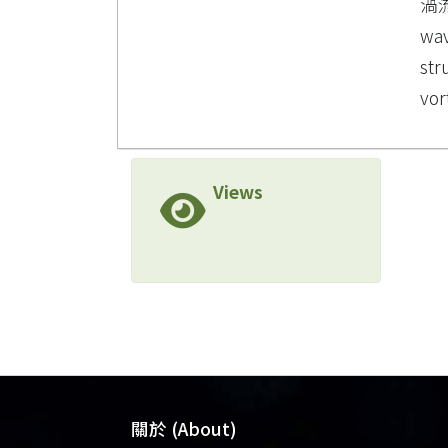
渦
wa
str
vor
Views
關於 (About)