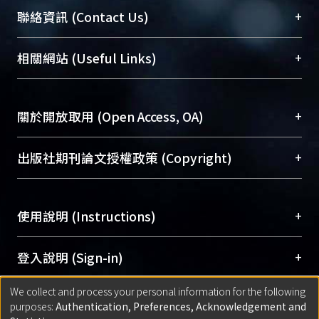
臺大位居世界頂尖大學之列，為永久珍藏及向國際
+
聯絡資訊 (Contact Us)
展現本校豐碩的研究成果及學術能量，圖書館整合
機構典藏（NTUR）與學術庫（AH）不同功能平
總館學科館員
(Main Library)
+
相關網站 (Useful Links)
台，成為臺大學術典藏NTU scholars。期能整合研
醫學圖書館學科館員
(Medical Library)
究能量、促進交流合作、保存學術產出、推廣研究
社會科學院辜振甫紀念圖書館學科館員
(Social
成果。
Sciences Library)
+
關於開放取用 (Open Access, OA)
To permanently archive and promote researcher
profiles and scholarly works, Library integrates the
開放取用是從使用者角度提升資訊取用性的社會運
+
出版社期刊論文授權政策 (Copyright)
services of “NTU Repository” with “Academic
動，應用在學術研究上是透過將研究著作公開供使
Hub” to form NTU Scholars.
用者自由取閱，以促進學術傳播及因應期刊訂購費
請確認所上傳的全文是原創的內容，若該文件包
用逐年攀升。同時可加速研究發展、提升研究影響
+
使用說明 (Instructions)
含部分內容的版權非匯入者所有，或由第三方贊
力，NTU Scholars即為本校的開放取用典藏（OA
助與合作完成，請確認該版權所有者及第三方同
Archive）平台。
（點選深入了解OA）
意提供此授權。
網站簡介
(Quickstart Guide)
+
登入說明 (Sign-in)
Please represent that the submission is your
使用手冊
(Instruction Manual)
original work, and that you have the right to
We collect and process your personal information for the following
線上預約服務
(Booking Service)
方案一：
臺灣大學計算機中心帳號登入
+
匯入著作 (Submission)
purposes:
Authentication, Preferences, Acknowledgement and
grant the rights to upload.
(With C&INC Email Account)