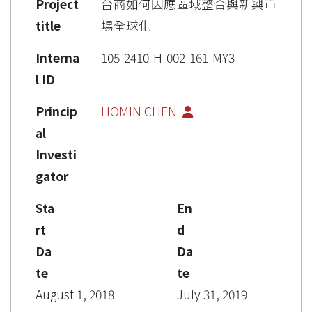
Project
台商如何因應區域整合與新興市
title
場全球化
Interna
105-2410-H-002-161-MY3
l ID
Princip
HOMIN CHEN
al
Investi
gator
Sta
En
rt
d
Da
Da
te
te
August 1, 2018
July 31, 2019