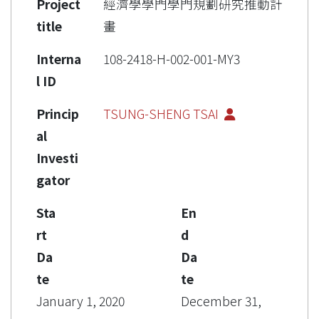
Project
經濟學學門學門規劃研究推動計
title
畫
Interna
108-2418-H-002-001-MY3
l ID
Princip
TSUNG-SHENG TSAI
al
Investi
gator
Sta
En
rt
d
Da
Da
te
te
January 1, 2020
December 31,