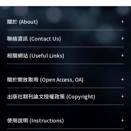
+
關於 (About)
臺大位居世界頂尖大學之列，為永久珍藏及向國際
+
聯絡資訊 (Contact Us)
展現本校豐碩的研究成果及學術能量，圖書館整合
機構典藏（NTUR）與學術庫（AH）不同功能平
總館學科館員
(Main Library)
+
相關網站 (Useful Links)
台，成為臺大學術典藏NTU scholars。期能整合研
醫學圖書館學科館員
(Medical Library)
究能量、促進交流合作、保存學術產出、推廣研究
社會科學院辜振甫紀念圖書館學科館員
(Social
成果。
Sciences Library)
+
關於開放取用 (Open Access, OA)
To permanently archive and promote researcher
profiles and scholarly works, Library integrates the
開放取用是從使用者角度提升資訊取用性的社會運
+
出版社期刊論文授權政策 (Copyright)
services of “NTU Repository” with “Academic
動，應用在學術研究上是透過將研究著作公開供使
Hub” to form NTU Scholars.
用者自由取閱，以促進學術傳播及因應期刊訂購費
請確認所上傳的全文是原創的內容，若該文件包
用逐年攀升。同時可加速研究發展、提升研究影響
+
使用說明 (Instructions)
含部分內容的版權非匯入者所有，或由第三方贊
力，NTU Scholars即為本校的開放取用典藏（OA
助與合作完成，請確認該版權所有者及第三方同