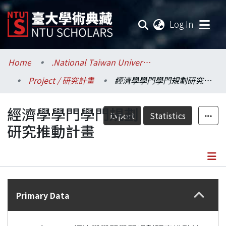
(current
Log In
Communities & Collections
Home
.National Taiwan University / 國立臺灣大學
Project / 研究計畫
經濟學學門學門規劃研究推動計畫
Research Outputs
經濟學學門學門規劃
Fundings & Projects
Export
Statistics
研究推動計畫
Researchers
Organizations
Details
Statistics
Primary Data