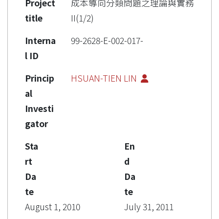
Project
成本導向分類問題之理論與實務
title
II(1/2)
Interna
99-2628-E-002-017-
l ID
Princip
HSUAN-TIEN LIN
al
Investi
gator
Sta
En
rt
d
Da
Da
te
te
August 1, 2010
July 31, 2011