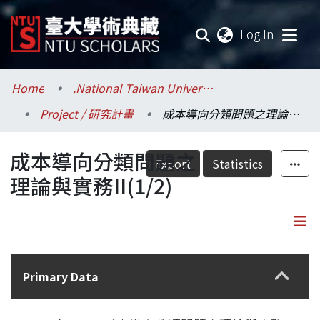
(current
Log In
Communities & Collections
Home
.National Taiwan University / 國立臺灣大學
Project / 研究計畫
成本導向分類問題之理論與實務II(1/2)
Research Outputs
成本導向分類問題之
Fundings & Projects
Export
Statistics
理論與實務II(1/2)
Researchers
Organizations
Details
Statistics
Primary Data