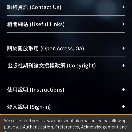
臺大位居世界頂尖大學之列，為永久珍藏及向國際
+
聯絡資訊 (Contact Us)
展現本校豐碩的研究成果及學術能量，圖書館整合
機構典藏（NTUR）與學術庫（AH）不同功能平
總館學科館員
(Main Library)
+
相關網站 (Useful Links)
台，成為臺大學術典藏NTU scholars。期能整合研
醫學圖書館學科館員
(Medical Library)
究能量、促進交流合作、保存學術產出、推廣研究
社會科學院辜振甫紀念圖書館學科館員
(Social
成果。
Sciences Library)
+
關於開放取用 (Open Access, OA)
To permanently archive and promote researcher
profiles and scholarly works, Library integrates the
開放取用是從使用者角度提升資訊取用性的社會運
+
出版社期刊論文授權政策 (Copyright)
services of “NTU Repository” with “Academic
動，應用在學術研究上是透過將研究著作公開供使
Hub” to form NTU Scholars.
用者自由取閱，以促進學術傳播及因應期刊訂購費
請確認所上傳的全文是原創的內容，若該文件包
用逐年攀升。同時可加速研究發展、提升研究影響
+
使用說明 (Instructions)
含部分內容的版權非匯入者所有，或由第三方贊
力，NTU Scholars即為本校的開放取用典藏（OA
助與合作完成，請確認該版權所有者及第三方同
Archive）平台。
（點選深入了解OA）
意提供此授權。
網站簡介
(Quickstart Guide)
+
登入說明 (Sign-in)
Please represent that the submission is your
使用手冊
(Instruction Manual)
original work, and that you have the right to
We collect and process your personal information for the following
線上預約服務
(Booking Service)
方案一：
臺灣大學計算機中心帳號登入
+
匯入著作 (Submission)
purposes:
Authentication, Preferences, Acknowledgement and
grant the rights to upload.
(With C&INC Email Account)