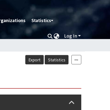
rganizations
Statistics
Log In
Export
Statistics