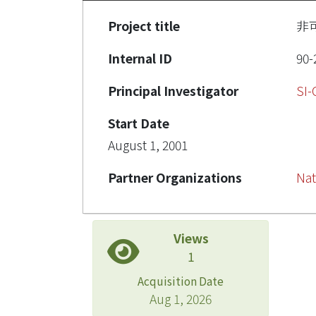
Project title
非
Internal ID
90-
Principal Investigator
SI
Start Date
August 1, 2001
Partner Organizations
Nat
Views
1
Acquisition Date
Aug 1, 2026