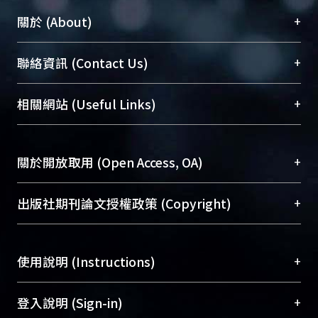
+
關於 (About)
臺大位居世界頂尖大學之列，為永久珍藏及向國際
+
聯絡資訊 (Contact Us)
展現本校豐碩的研究成果及學術能量，圖書館整合
機構典藏（NTUR）與學術庫（AH）不同功能平
總館學科館員
(Main Library)
+
相關網站 (Useful Links)
台，成為臺大學術典藏NTU scholars。期能整合研
醫學圖書館學科館員
(Medical Library)
究能量、促進交流合作、保存學術產出、推廣研究
社會科學院辜振甫紀念圖書館學科館員
(Social
成果。
Sciences Library)
+
關於開放取用 (Open Access, OA)
To permanently archive and promote researcher
profiles and scholarly works, Library integrates the
開放取用是從使用者角度提升資訊取用性的社會運
+
出版社期刊論文授權政策 (Copyright)
services of “NTU Repository” with “Academic
動，應用在學術研究上是透過將研究著作公開供使
Hub” to form NTU Scholars.
用者自由取閱，以促進學術傳播及因應期刊訂購費
請確認所上傳的全文是原創的內容，若該文件包
用逐年攀升。同時可加速研究發展、提升研究影響
+
使用說明 (Instructions)
含部分內容的版權非匯入者所有，或由第三方贊
力，NTU Scholars即為本校的開放取用典藏（OA
助與合作完成，請確認該版權所有者及第三方同
Archive）平台。
（點選深入了解OA）
意提供此授權。
網站簡介
(Quickstart Guide)
+
登入說明 (Sign-in)
Please represent that the submission is your