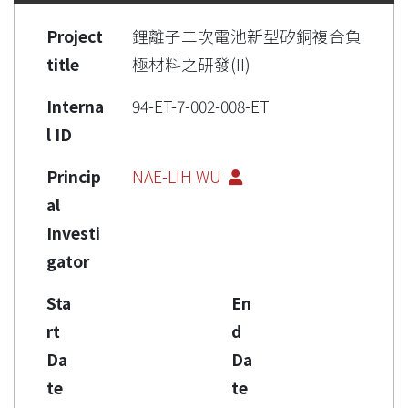
Project
鋰離子二次電池新型矽銅複合負
title
極材料之研發(II)
Interna
94-ET-7-002-008-ET
l ID
Princip
NAE-LIH WU
al
Investi
gator
Sta
En
rt
d
Da
Da
te
te