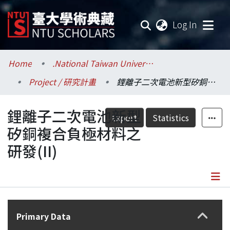
(current
Log In
Communities & Collections
Home
.National Taiwan University / 國立臺灣大學
Project / 研究計畫
鋰離子二次電池新型矽銅複合負極材料之研發(II)
Research Outputs
鋰離子二次電池新型
Fundings & Projects
Export
Statistics
矽銅複合負極材料之
Researchers
研發(II)
Organizations
Statistics
Details
Primary Data