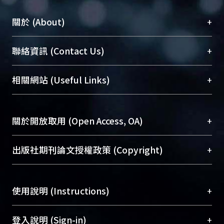
+
關於 (About)
臺大位居世界頂尖大學之列，為永久珍藏及向國際
+
聯絡資訊 (Contact Us)
展現本校豐碩的研究成果及學術能量，圖書館整合
機構典藏（NTUR）與學術庫（AH）不同功能平
總館學科館員
(Main Library)
+
相關網站 (Useful Links)
台，成為臺大學術典藏NTU scholars。期能整合研
醫學圖書館學科館員
(Medical Library)
究能量、促進交流合作、保存學術產出、推廣研究
社會科學院辜振甫紀念圖書館學科館員
(Social
成果。
Sciences Library)
+
關於開放取用 (Open Access, OA)
To permanently archive and promote researcher
profiles and scholarly works, Library integrates the
開放取用是從使用者角度提升資訊取用性的社會運
+
出版社期刊論文授權政策 (Copyright)
services of “NTU Repository” with “Academic
動，應用在學術研究上是透過將研究著作公開供使
Hub” to form NTU Scholars.
用者自由取閱，以促進學術傳播及因應期刊訂購費
請確認所上傳的全文是原創的內容，若該文件包
用逐年攀升。同時可加速研究發展、提升研究影響
+
使用說明 (Instructions)
含部分內容的版權非匯入者所有，或由第三方贊
力，NTU Scholars即為本校的開放取用典藏（OA
助與合作完成，請確認該版權所有者及第三方同
Archive）平台。
（點選深入了解OA）
意提供此授權。
網站簡介
(Quickstart Guide)
+
登入說明 (Sign-in)