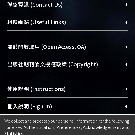
臺大位居世界頂尖大學之列，為永久珍藏及向國際
+
聯絡資訊 (Contact Us)
展現本校豐碩的研究成果及學術能量，圖書館整合
機構典藏（NTUR）與學術庫（AH）不同功能平
總館學科館員
(Main Library)
+
相關網站 (Useful Links)
台，成為臺大學術典藏NTU scholars。期能整合研
醫學圖書館學科館員
(Medical Library)
究能量、促進交流合作、保存學術產出、推廣研究
社會科學院辜振甫紀念圖書館學科館員
(Social
成果。
Sciences Library)
+
關於開放取用 (Open Access, OA)
To permanently archive and promote researcher
profiles and scholarly works, Library integrates the
開放取用是從使用者角度提升資訊取用性的社會運
+
出版社期刊論文授權政策 (Copyright)
services of “NTU Repository” with “Academic
動，應用在學術研究上是透過將研究著作公開供使
Hub” to form NTU Scholars.
用者自由取閱，以促進學術傳播及因應期刊訂購費
請確認所上傳的全文是原創的內容，若該文件包
用逐年攀升。同時可加速研究發展、提升研究影響
+
使用說明 (Instructions)
含部分內容的版權非匯入者所有，或由第三方贊
力，NTU Scholars即為本校的開放取用典藏（OA
助與合作完成，請確認該版權所有者及第三方同
Archive）平台。
（點選深入了解OA）
意提供此授權。
網站簡介
(Quickstart Guide)
+
登入說明 (Sign-in)
Please represent that the submission is your
使用手冊
(Instruction Manual)
original work, and that you have the right to
We collect and process your personal information for the following
線上預約服務
(Booking Service)
方案一：
臺灣大學計算機中心帳號登入
+
匯入著作 (Submission)
purposes:
Authentication, Preferences, Acknowledgement and
grant the rights to upload.
(With C&INC Email Account)
Statistics
.