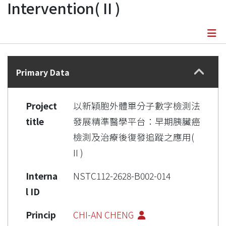
Intervention( II )
Details
Primary Data
Project
以新穎胞外體單分子數字檢測法
title
發展精準醫學平台：早期胰臟癌
檢測及治療後復發追蹤之應用(
II )
Interna
NSTC112-2628-B002-014
l ID
Princip
CHI-AN CHENG