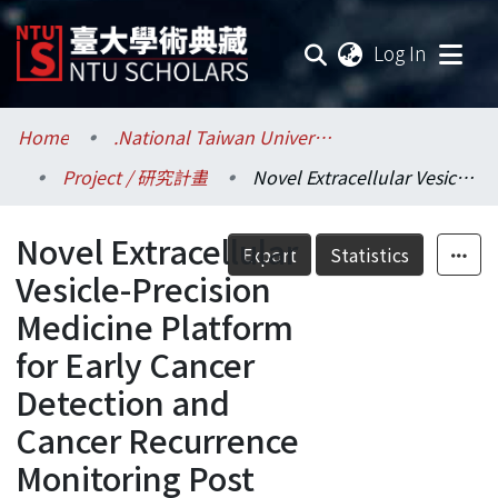
(current
Log In
Communities & Collections
Home
.National Taiwan University / 國立臺灣大學
Project / 研究計畫
Novel Extracellular Vesicle-Precision Medicine Platform for Early Cancer Detection and Cancer Recurrence Monitoring Post Intervention( II )
Research Outputs
Novel Extracellular
Fundings & Projects
Export
Statistics
Vesicle-Precision
Researchers
Medicine Platform
for Early Cancer
Organizations
Detection and
Statistics
Cancer Recurrence
Monitoring Post