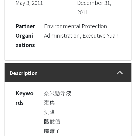
May 3, 2011
December 31,
2011
Partner
Environmental Protection
Organi
Administration, Executive Yuan
zations
Description
Keywo
奈米懸浮液
rds
聚集
沉降
酸鹼值
陽離子