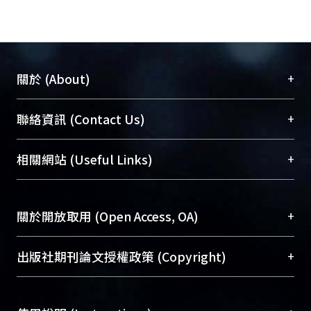
+
關於 (About)
臺大位居世界頂尖大學之列，為永久珍藏及向國際
+
聯絡資訊 (Contact Us)
展現本校豐碩的研究成果及學術能量，圖書館整合
機構典藏（NTUR）與學術庫（AH）不同功能平
總館學科館員
(Main Library)
+
相關網站 (Useful Links)
台，成為臺大學術典藏NTU scholars。期能整合研
醫學圖書館學科館員
(Medical Library)
究能量、促進交流合作、保存學術產出、推廣研究
社會科學院辜振甫紀念圖書館學科館員
(Social
成果。
Sciences Library)
+
關於開放取用 (Open Access, OA)
To permanently archive and promote researcher
profiles and scholarly works, Library integrates the
開放取用是從使用者角度提升資訊取用性的社會運
+
出版社期刊論文授權政策 (Copyright)
services of “NTU Repository” with “Academic
動，應用在學術研究上是透過將研究著作公開供使
Hub” to form NTU Scholars.
用者自由取閱，以促進學術傳播及因應期刊訂購費
請確認所上傳的全文是原創的內容，若該文件包
用逐年攀升。同時可加速研究發展、提升研究影響