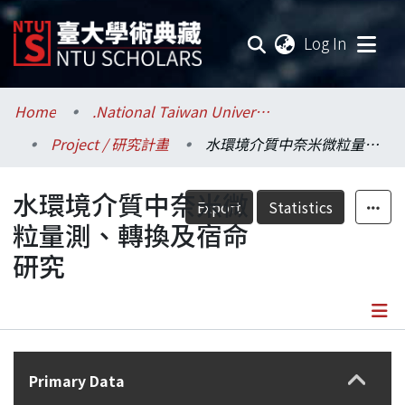
(current
Log In
Communities & Collections
Home
.National Taiwan University / 國立臺灣大學
Project / 研究計畫
水環境介質中奈米微粒量測、轉換及宿命研究
Research Outputs
水環境介質中奈米微
Fundings & Projects
Export
Statistics
粒量測、轉換及宿命
Researchers
研究
Organizations
Statistics
Details
Primary Data