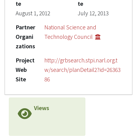
te
te
August 1, 2012
July 12, 2013
Partner
National Science and
Organi
Technology Council
zations
Project
http://grbsearch.stpi.narl.org.t
Web
w/search/planDetail2?id=26363
Site
86
Views