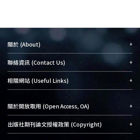
+
關於 (About)
臺大位居世界頂尖大學之列，為永久珍藏及向國際
+
聯絡資訊 (Contact Us)
展現本校豐碩的研究成果及學術能量，圖書館整合
機構典藏（NTUR）與學術庫（AH）不同功能平
總館學科館員
(Main Library)
+
相關網站 (Useful Links)
台，成為臺大學術典藏NTU scholars。期能整合研
醫學圖書館學科館員
(Medical Library)
究能量、促進交流合作、保存學術產出、推廣研究
社會科學院辜振甫紀念圖書館學科館員
(Social
成果。
Sciences Library)
+
關於開放取用 (Open Access, OA)
To permanently archive and promote researcher
profiles and scholarly works, Library integrates the
開放取用是從使用者角度提升資訊取用性的社會運
+
出版社期刊論文授權政策 (Copyright)
services of “NTU Repository” with “Academic
動，應用在學術研究上是透過將研究著作公開供使
Hub” to form NTU Scholars.