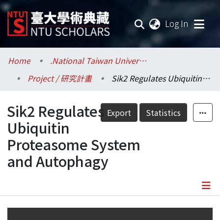
(current
Log In
Communities & Collections
Home
.National Taiwan University / 國立臺灣大學
Project / 研究計畫
Sik2 Regulates Ubiquitin Proteasome System and Autophagy
Research Outputs
Sik2 Regulates
Fundings & Projects
Export
Statistics
Ubiquitin
Researchers
Proteasome System
and Autophagy
Organizations
Statistics
Details