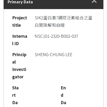
Primary Data
Project
SIK2蛋白激?調控泛素結合之蛋
title
白質降解和自噬
Interna
NSC101-2320-B002-037
l ID
Princip
SHENG-CHUNG LEE
al
Investi
gator
Sta
En
rt
d
Da
Da