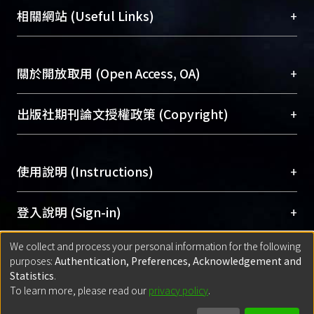
機構典藏（NTUR）與學術庫（AH）不同功能平
總館學科館員
(Main Library)
+
相關網站 (Useful Links)
台，成為臺大學術典藏NTU scholars。期能整合研
醫學圖書館學科館員
(Medical Library)
究能量、促進交流合作、保存學術產出、推廣研究
社會科學院辜振甫紀念圖書館學科館員
(Social
成果。
Sciences Library)
+
關於開放取用 (Open Access, OA)
To permanently archive and promote researcher
profiles and scholarly works, Library integrates the
開放取用是從使用者角度提升資訊取用性的社會運
+
出版社期刊論文授權政策 (Copyright)
services of “NTU Repository” with “Academic
動，應用在學術研究上是透過將研究著作公開供使
Hub” to form NTU Scholars.
用者自由取閱，以促進學術傳播及因應期刊訂購費
請確認所上傳的全文是原創的內容，若該文件包
用逐年攀升。同時可加速研究發展、提升研究影響
+
使用說明 (Instructions)
含部分內容的版權非匯入者所有，或由第三方贊
力，NTU Scholars即為本校的開放取用典藏（OA
助與合作完成，請確認該版權所有者及第三方同
Archive）平台。
（點選深入了解OA）
意提供此授權。
網站簡介
(Quickstart Guide)
+
登入說明 (Sign-in)
Please represent that the submission is your
使用手冊
(Instruction Manual)
original work, and that you have the right to
We collect and process your personal information for the following
線上預約服務
(Booking Service)
方案一：
臺灣大學計算機中心帳號登入
+
匯入著作 (Submission)
purposes:
Authentication, Preferences, Acknowledgement and
grant the rights to upload.
(With C&INC Email Account)
Statistics
.
方案二：
ORCID帳號登入
(With ORCID)
To learn more, please read our
privacy policy
.
若欲上傳已出版的全文電子檔，可使用
Open
方案一：
定期更新ORCID者，以ID匯入
(Search
policy finder
網站查詢，以確認出版單位之版權
for identifier (ORCID))