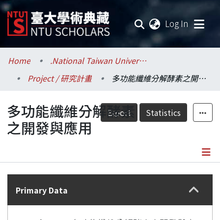
(current
Log In
Communities & Collections
Home
.National Taiwan University / 國立臺灣大學
Project / 研究計畫
多功能纖維分解酵素之開發與應用
Research Outputs
多功能纖維分解酵素
Fundings & Projects
Export
Statistics
之開發與應用
Researchers
Organizations
Details
Statistics
Primary Data