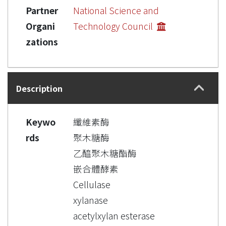
Partner
National Science and
Organi
Technology Council
zations
Description
Keywo
纖維素酶
rds
聚木糖酶
乙醯聚木糖酯酶
嵌合體酵素
Cellulase
xylanase
acetylxylan esterase