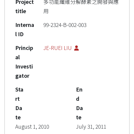
Project
多功能纖維分解酵素之開發與應
title
用
Interna
99-2324-B-002-003
l ID
Princip
JE-RUEI LIU
al
Investi
gator
Sta
En
rt
d
Da
Da
te
te
August 1, 2010
July 31, 2011