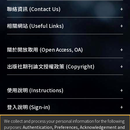
臺大位居世界頂尖大學之列，為永久珍藏及向國際
+
聯絡資訊 (Contact Us)
展現本校豐碩的研究成果及學術能量，圖書館整合
機構典藏（NTUR）與學術庫（AH）不同功能平
總館學科館員
(Main Library)
+
相關網站 (Useful Links)
台，成為臺大學術典藏NTU scholars。期能整合研
醫學圖書館學科館員
(Medical Library)
究能量、促進交流合作、保存學術產出、推廣研究
社會科學院辜振甫紀念圖書館學科館員
(Social
成果。
Sciences Library)
+
關於開放取用 (Open Access, OA)
To permanently archive and promote researcher
profiles and scholarly works, Library integrates the
開放取用是從使用者角度提升資訊取用性的社會運
+
出版社期刊論文授權政策 (Copyright)
services of “NTU Repository” with “Academic
動，應用在學術研究上是透過將研究著作公開供使
Hub” to form NTU Scholars.
用者自由取閱，以促進學術傳播及因應期刊訂購費
請確認所上傳的全文是原創的內容，若該文件包
用逐年攀升。同時可加速研究發展、提升研究影響
+
使用說明 (Instructions)
含部分內容的版權非匯入者所有，或由第三方贊
力，NTU Scholars即為本校的開放取用典藏（OA
助與合作完成，請確認該版權所有者及第三方同
Archive）平台。
（點選深入了解OA）
意提供此授權。
網站簡介
(Quickstart Guide)
+
登入說明 (Sign-in)
Please represent that the submission is your
使用手冊
(Instruction Manual)
original work, and that you have the right to
We collect and process your personal information for the following
線上預約服務
(Booking Service)
方案一：
臺灣大學計算機中心帳號登入
+
匯入著作 (Submission)
purposes:
Authentication, Preferences, Acknowledgement and
grant the rights to upload.