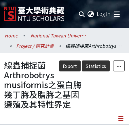
(current
Log In
Communities & Collections
Home
.National Taiwan University / 國立臺灣大學
Project / 研究計畫
線蟲捕捉菌Arthrobotrys musiformis之蛋白脢幾丁脢及脂脢之基因選殖及其特性界定
Research Outputs
線蟲捕捉菌
Fundings & Projects
Export
Statistics
Arthrobotrys
Researchers
musiformis之蛋白脢
幾丁脢及脂脢之基因
Organizations
選殖及其特性界定
Statistics