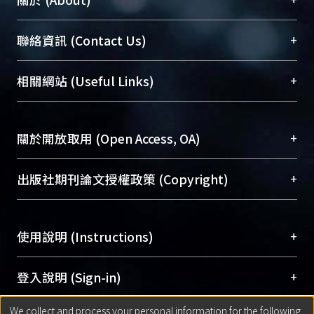
臺大位居世界頂尖大學之列，為永久珍藏及向國際
+
聯絡資訊 (Contact Us)
展現本校豐碩的研究成果及學術能量，圖書館整合
機構典藏（NTUR）與學術庫（AH）不同功能平
總館學科館員
(Main Library)
+
相關網站 (Useful Links)
台，成為臺大學術典藏NTU scholars。期能整合研
醫學圖書館學科館員
(Medical Library)
究能量、促進交流合作、保存學術產出、推廣研究
社會科學院辜振甫紀念圖書館學科館員
(Social
成果。
Sciences Library)
+
關於開放取用 (Open Access, OA)
To permanently archive and promote researcher
profiles and scholarly works, Library integrates the
開放取用是從使用者角度提升資訊取用性的社會運
+
出版社期刊論文授權政策 (Copyright)
services of “NTU Repository” with “Academic
動，應用在學術研究上是透過將研究著作公開供使
Hub” to form NTU Scholars.
用者自由取閱，以促進學術傳播及因應期刊訂購費
請確認所上傳的全文是原創的內容，若該文件包
用逐年攀升。同時可加速研究發展、提升研究影響
+
使用說明 (Instructions)
含部分內容的版權非匯入者所有，或由第三方贊
力，NTU Scholars即為本校的開放取用典藏（OA
助與合作完成，請確認該版權所有者及第三方同
Archive）平台。
（點選深入了解OA）
意提供此授權。
網站簡介
(Quickstart Guide)
+
登入說明 (Sign-in)
Please represent that the submission is your
使用手冊
(Instruction Manual)
original work, and that you have the right to
We collect and process your personal information for the following
線上預約服務
(Booking Service)