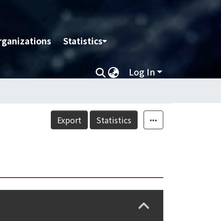
rganizations
Statistics
Log In
Export
Statistics