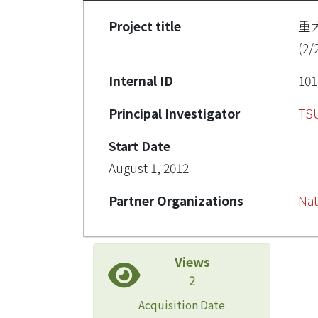
Project title
重
(2/
Internal ID
101
Principal Investigator
TS
Start Date
August 1, 2012
Partner Organizations
Nat
Views
2
Acquisition Date