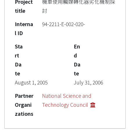
Project
機車使用觸媒轉化器劣化機制探
title
討
Interna
94-2211-E-002-020-
l ID
Sta
En
rt
d
Da
Da
te
te
August 1, 2005
July 31, 2006
Partner
National Science and
Organi
Technology Council
zations