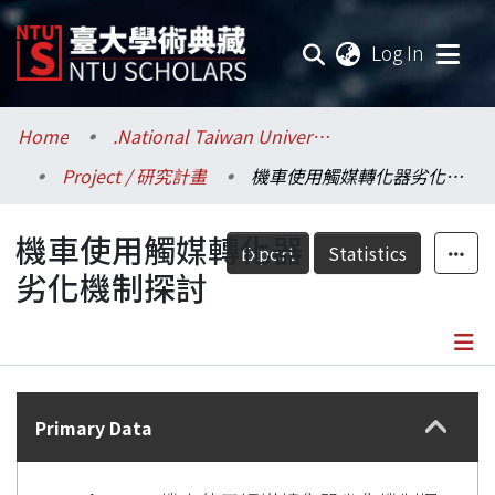
(current
Log In
Communities & Collections
Home
.National Taiwan University / 國立臺灣大學
Project / 研究計畫
機車使用觸媒轉化器劣化機制探討
Research Outputs
機車使用觸媒轉化器
Fundings & Projects
Export
Statistics
劣化機制探討
Researchers
Organizations
Details
Statistics
Primary Data