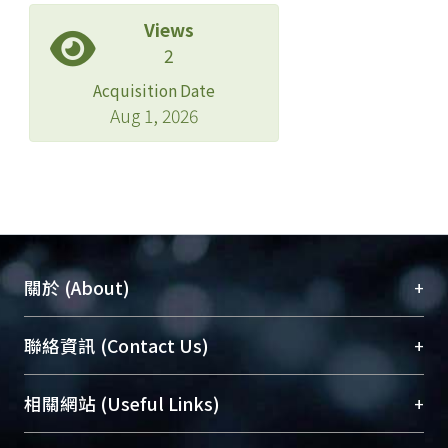
Views
2
Acquisition Date
Aug 1, 2026
+
關於 (About)
臺大位居世界頂尖大學之列，為永久珍藏及向國際
+
聯絡資訊 (Contact Us)
展現本校豐碩的研究成果及學術能量，圖書館整合
機構典藏（NTUR）與學術庫（AH）不同功能平
總館學科館員
(Main Library)
+
相關網站 (Useful Links)
台，成為臺大學術典藏NTU scholars。期能整合研
醫學圖書館學科館員
(Medical Library)