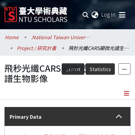
(current
Log In
Communities & Collections
Home
.National Taiwan University / 國立臺灣大學
Project / 研究計畫
飛秒光纖CARS顯微光譜生物影像
Research Outputs
飛秒光纖CARS顯微光
Fundings & Projects
Export
Statistics
譜生物影像
Researchers
Organizations
Details
Statistics
Primary Data