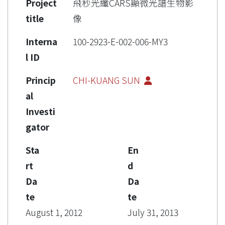
Project
飛秒光纖CARS顯微光譜生物影
title
像
Interna
100-2923-E-002-006-MY3
l ID
Princip
CHI-KUANG SUN
al
Investi
gator
Sta
En
rt
d
Da
Da
te
te
August 1, 2012
July 31, 2013