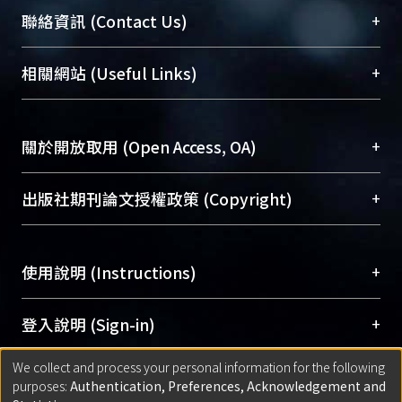
臺大位居世界頂尖大學之列，為永久珍藏及向國際
+
聯絡資訊 (Contact Us)
展現本校豐碩的研究成果及學術能量，圖書館整合
機構典藏（NTUR）與學術庫（AH）不同功能平
總館學科館員
(Main Library)
+
相關網站 (Useful Links)
台，成為臺大學術典藏NTU scholars。期能整合研
醫學圖書館學科館員
(Medical Library)
究能量、促進交流合作、保存學術產出、推廣研究
社會科學院辜振甫紀念圖書館學科館員
(Social
成果。
Sciences Library)
+
關於開放取用 (Open Access, OA)
To permanently archive and promote researcher
profiles and scholarly works, Library integrates the
開放取用是從使用者角度提升資訊取用性的社會運
+
出版社期刊論文授權政策 (Copyright)
services of “NTU Repository” with “Academic
動，應用在學術研究上是透過將研究著作公開供使
Hub” to form NTU Scholars.
用者自由取閱，以促進學術傳播及因應期刊訂購費
請確認所上傳的全文是原創的內容，若該文件包
用逐年攀升。同時可加速研究發展、提升研究影響
+
使用說明 (Instructions)
含部分內容的版權非匯入者所有，或由第三方贊
力，NTU Scholars即為本校的開放取用典藏（OA
助與合作完成，請確認該版權所有者及第三方同
Archive）平台。
（點選深入了解OA）
意提供此授權。
網站簡介
(Quickstart Guide)
+
登入說明 (Sign-in)
Please represent that the submission is your
使用手冊
(Instruction Manual)
original work, and that you have the right to
We collect and process your personal information for the following
線上預約服務
(Booking Service)
方案一：
臺灣大學計算機中心帳號登入
+
匯入著作 (Submission)
purposes:
Authentication, Preferences, Acknowledgement and
grant the rights to upload.
(With C&INC Email Account)