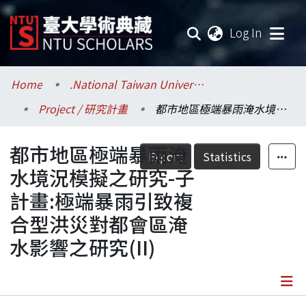
(current
Log In
Communities & Collections
Home
.National Taiwan University / 國立臺灣大學
Project / 研究計畫
都市地區極端暴雨淹水境況模擬之研究-子計畫:極端暴雨引致複合型洪災對都會區淹水影響之研究(II)
Research Outputs
都市地區極端暴雨淹
Fundings & Projects
Export
Statistics
水境況模擬之研究-子
Researchers
計畫:極端暴雨引致複
合型洪災對都會區淹
Organizations
水影響之研究(II)
Statistics