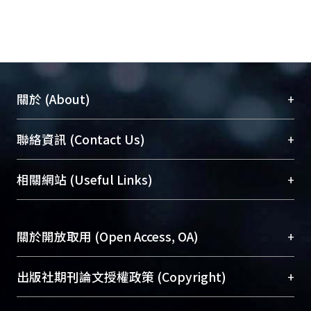
+
關於 (About)
臺大位居世界頂尖大學之列，為永久珍藏及向國際
+
聯絡資訊 (Contact Us)
展現本校豐碩的研究成果及學術能量，圖書館整合
機構典藏（NTUR）與學術庫（AH）不同功能平
總館學科館員
(Main Library)
+
相關網站 (Useful Links)
台，成為臺大學術典藏NTU scholars。期能整合研
醫學圖書館學科館員
(Medical Library)
究能量、促進交流合作、保存學術產出、推廣研究
社會科學院辜振甫紀念圖書館學科館員
(Social
成果。
Sciences Library)
+
關於開放取用 (Open Access, OA)
To permanently archive and promote researcher
profiles and scholarly works, Library integrates the
開放取用是從使用者角度提升資訊取用性的社會運
+
出版社期刊論文授權政策 (Copyright)
services of “NTU Repository” with “Academic
動，應用在學術研究上是透過將研究著作公開供使