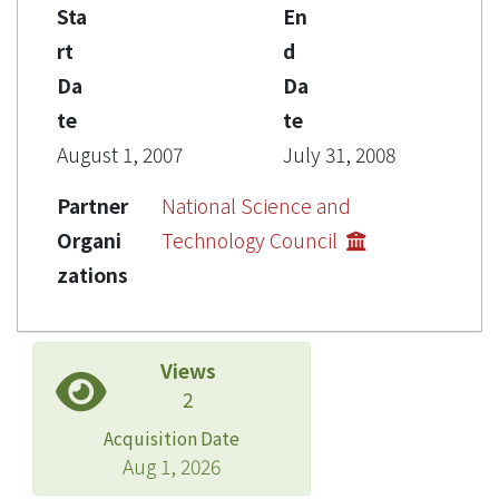
Sta
En
rt
d
Da
Da
te
te
August 1, 2007
July 31, 2008
Partner
National Science and
Organi
Technology Council
zations
Views
2
Acquisition Date
Aug 1, 2026