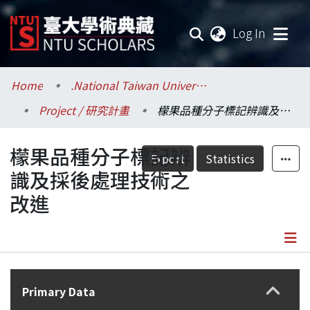
(current
Log In
Communities & Collections
Home
.National Taiwan University / 國立臺灣大學
Project / 研究計畫
檬果品種分子標記辨識及採後處理技術之改進
Research Outputs
檬果品種分子標記辨
Fundings & Projects
Export
Statistics
識及採後處理技術之
Researchers
改進
Organizations
Statistics
Details
Primary Data