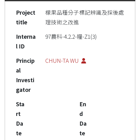
Project
檬果品種分子標記辨識及採後處
title
理技術之改進
Interna
97農科-4.2.2-糧-Z1(3)
l ID
Princip
CHUN-TA WU
al
Investi
gator
Sta
En
rt
d
Da
Da
te
te