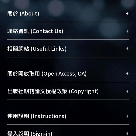
+
關於 (About)
臺大位居世界頂尖大學之列，為永久珍藏及向國際
+
聯絡資訊 (Contact Us)
展現本校豐碩的研究成果及學術能量，圖書館整合
機構典藏（NTUR）與學術庫（AH）不同功能平
總館學科館員
(Main Library)
+
相關網站 (Useful Links)
台，成為臺大學術典藏NTU scholars。期能整合研
醫學圖書館學科館員
(Medical Library)
究能量、促進交流合作、保存學術產出、推廣研究
社會科學院辜振甫紀念圖書館學科館員
(Social
成果。
Sciences Library)
+
關於開放取用 (Open Access, OA)
To permanently archive and promote researcher
profiles and scholarly works, Library integrates the
開放取用是從使用者角度提升資訊取用性的社會運
+
出版社期刊論文授權政策 (Copyright)
services of “NTU Repository” with “Academic
動，應用在學術研究上是透過將研究著作公開供使
Hub” to form NTU Scholars.
用者自由取閱，以促進學術傳播及因應期刊訂購費
請確認所上傳的全文是原創的內容，若該文件包
用逐年攀升。同時可加速研究發展、提升研究影響
+
使用說明 (Instructions)
含部分內容的版權非匯入者所有，或由第三方贊
力，NTU Scholars即為本校的開放取用典藏（OA
助與合作完成，請確認該版權所有者及第三方同
Archive）平台。
（點選深入了解OA）
意提供此授權。
網站簡介
(Quickstart Guide)
+
登入說明 (Sign-in)