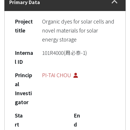
Primary Data
Project
Organic dyes for solar cells and
title
novel materials for solar
energy storage
Interna
101R4000(周必泰-1)
l ID
Princip
PI-TAI CHOU
al
Investi
gator
Sta
En
rt
d