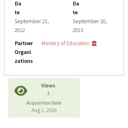
Da
Da
te
te
September 21,
September 20,
2012
2013
Partner
Ministry of Education
Organi
zations
Views
1
Acquisition Date
Aug 1, 2026