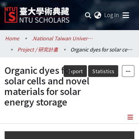
(current
Log In
Communities & Collections
Home
.National Taiwan University / 國立臺灣大學
Project / 研究計畫
Organic dyes for solar cells and novel materials for solar energy storage
Research Outputs
Organic dyes for
Fundings & Projects
Export
Statistics
solar cells and novel
Researchers
materials for solar
energy storage
Organizations
Statistics
Details