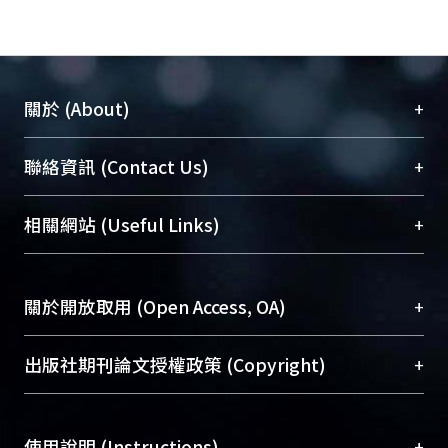
+
關於 (About)
臺大位居世界頂尖大學之列，為永久珍藏及向國際
+
聯絡資訊 (Contact Us)
展現本校豐碩的研究成果及學術能量，圖書館整合
機構典藏（NTUR）與學術庫（AH）不同功能平
總館學科館員
(Main Library)
+
相關網站 (Useful Links)
台，成為臺大學術典藏NTU scholars。期能整合研
醫學圖書館學科館員
(Medical Library)
究能量、促進交流合作、保存學術產出、推廣研究
社會科學院辜振甫紀念圖書館學科館員
(Social
成果。
Sciences Library)
+
關於開放取用 (Open Access, OA)
To permanently archive and promote researcher
profiles and scholarly works, Library integrates the
開放取用是從使用者角度提升資訊取用性的社會運
+
出版社期刊論文授權政策 (Copyright)
services of “NTU Repository” with “Academic
動，應用在學術研究上是透過將研究著作公開供使
Hub” to form NTU Scholars.
用者自由取閱，以促進學術傳播及因應期刊訂購費
請確認所上傳的全文是原創的內容，若該文件包
用逐年攀升。同時可加速研究發展、提升研究影響
+
使用說明 (Instructions)
含部分內容的版權非匯入者所有，或由第三方贊